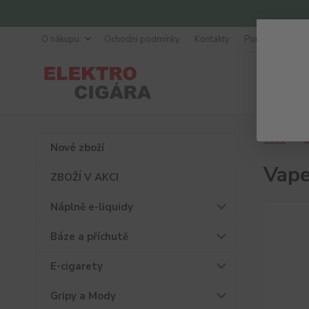
O nákupu
Ochodní podmínky
Kontakty
Poradna
Úvod
Ž
Nové zboží
Vape
ZBOŽÍ V AKCI
Náplně e-liquidy
Báze a příchutě
E-cigarety
Gripy a Mody