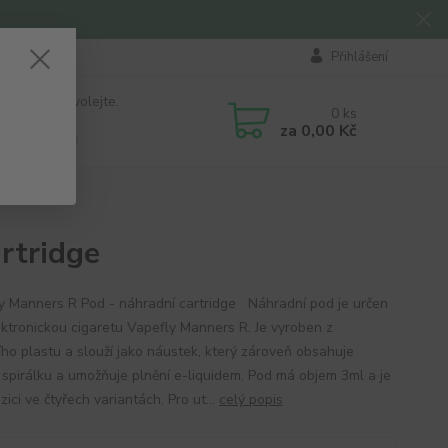
Přihlášení
 si rady? Zavolejte.
0
ks
184 411
za
0,00 Kč
á 8:00 - 16:00
rtridge
y Manners R Pod - náhradní cartridge Náhradní pod je určen
ektronickou cigaretu Vapefly Manners R. Je vyroben z
ního plastu a slouží jako náustek, který zároveň obsahuje
í spirálku a umožňuje plnění e-liquidem. Pod má objem 3ml a je
zici ve čtyřech variantách. Pro ut...
celý popis