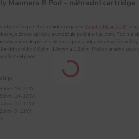
ly Manners R Pod - náhradní cartridge
pod je určen pro elektronickou cigaretu
Vapefly Manners R
. Je v
bsahuje žhavící spirálku a umožňuje plnění e-liquidem. Pod má obj
otahy přímo do plic je k dispozici pod s odporem žhavící spirálk
havící spirálky 0,8ohm, 1,0ohm a 1,2ohm. Pod se snadno zasunuj
vyměnit celý pod.
try:
0,6ohm (18-22W)
0,8ohm (14-16W)
1,0ohm (10-13W)
,2ohm (9-11W)
ks