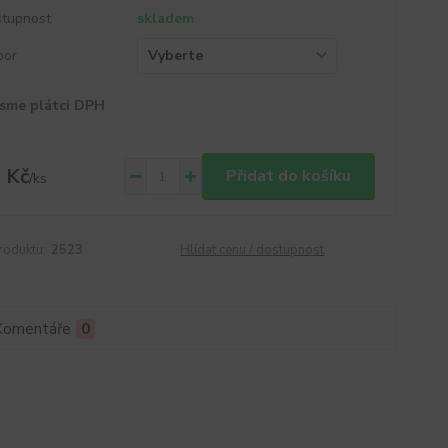
tupnost
skladem
por
sme plátci DPH
 Kč
Přidat do košíku
/
ks
roduktu:
2523
Hlídat cenu / dostupnost
Komentáře
0