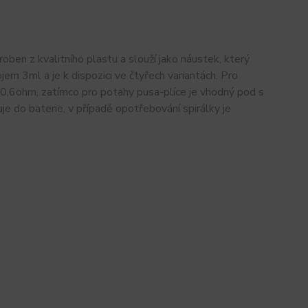
yroben z kvalitního plastu a slouží jako náustek, který
em 3ml a je k dispozici ve čtyřech variantách. Pro
y 0,6ohm, zatímco pro potahy pusa-plíce je vhodný pod s
e do baterie, v případě opotřebování spirálky je