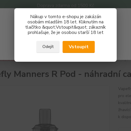
Doprava zdarma od 1500 Kč
Nákup v tomto e-shopu je zakázán
Získej slevu 3%
osobám mladším 18 let. Kliknutím na
tlačítko &quot;Vstoupit&quot; zákazník
Zaregistruj se a nakupuj se slevou právě teď!
Nevíte
prohlašuje, že je osobou starší 18 let
Hledat
733 
REGISTRAČNÍ FORMULÁŘ
Po - P
Vstoupit
Odejít
Zavřít
havící hlavy
Cartridge
Vapefly Manners R Pod - náhradní cartridge
fly Manners R Pod - náhradní ca
Vapefl
pro el
kvalit
žhavíc
k dispo