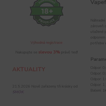
Vapef
Náhradní 
zároveň o
utažené p
odporem ž
Výhodná registrace
potřeba 
slevou 3%
Nakupujte se
právě teď!
Parame
Odpor: 
AKTUALITY
Odpor: 
Odpor: 
Odpor: 1
21.5.2026 Nově zařazeny tři krásky od
Balení: 1
SMOK