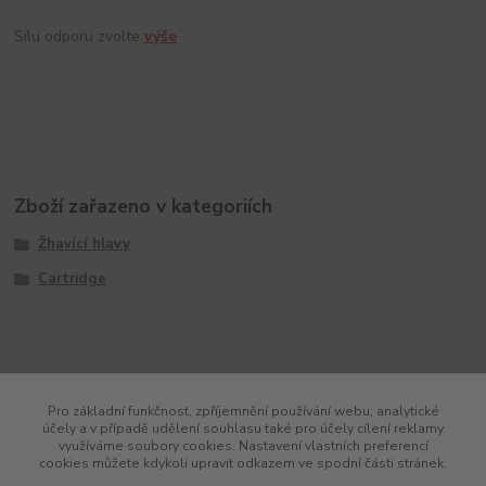
Sílu odporu zvolte
výše
Zboží zařazeno v kategoriích
Žhavící hlavy
Cartridge
Pro základní funkčnost, zpříjemnění používání webu, analytické
účely a v případě udělení souhlasu také pro účely cílení reklamy
využíváme soubory cookies. Nastavení vlastních preferencí
cookies můžete kdykoli upravit odkazem ve spodní části stránek.