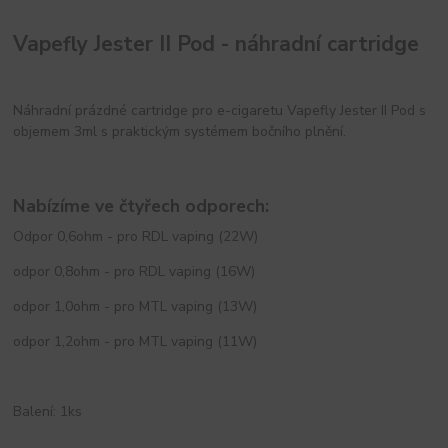
Vapefly Jester II Pod - náhradní cartridge
Náhradní prázdné cartridge pro e-cigaretu Vapefly Jester II Pod s
objemem 3ml s praktickým systémem bočního plnění.
Nabízíme ve čtyřech odporech:
Odpor 0,6ohm - pro RDL vaping (22W)
odpor 0,8ohm - pro RDL vaping (16W)
odpor 1,0ohm - pro MTL vaping (13W)
odpor 1,2ohm - pro MTL vaping (11W)
Balení: 1ks