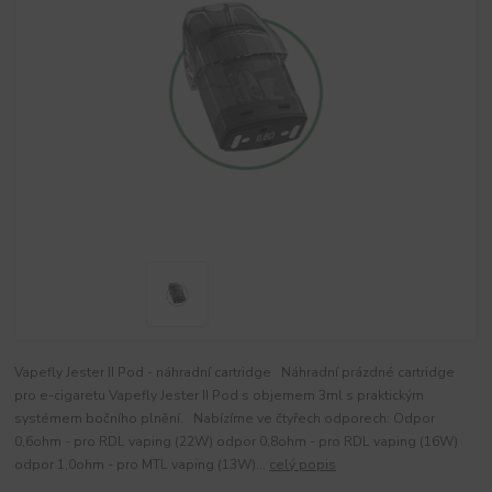
Vapefly Jester II Pod - náhradní cartridge Náhradní prázdné cartridge
pro e-cigaretu Vapefly Jester II Pod s objemem 3ml s praktickým
systémem bočního plnění. Nabízíme ve čtyřech odporech: Odpor
0,6ohm - pro RDL vaping (22W) odpor 0,8ohm - pro RDL vaping (16W)
odpor 1,0ohm - pro MTL vaping (13W)...
celý popis