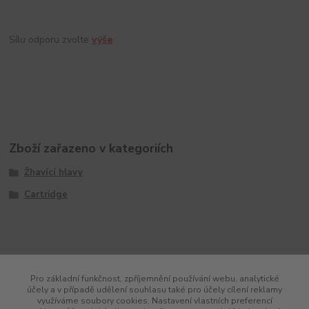
Sílu odporu zvolte
výše
Zboží zařazeno v kategoriích
Žhavící hlavy
Cartridge
Pro základní funkčnost, zpříjemnění používání webu, analytické
účely a v případě udělení souhlasu také pro účely cílení reklamy
využíváme soubory cookies. Nastavení vlastních preferencí