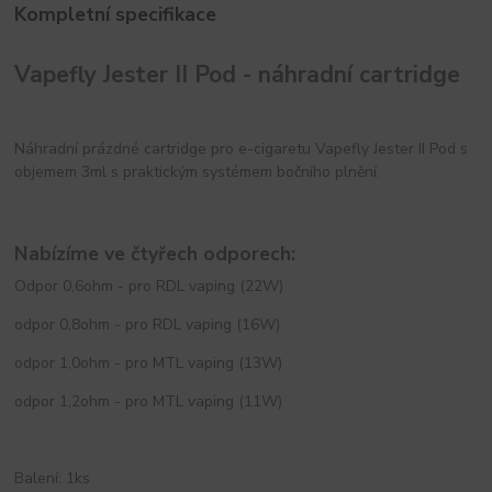
Kompletní specifikace
Vapefly Jester II Pod - náhradní cartridge
Náhradní prázdné cartridge pro e-cigaretu Vapefly Jester II Pod s
objemem 3ml s praktickým systémem bočního plnění.
Nabízíme ve čtyřech odporech:
Odpor 0,6ohm - pro RDL vaping (22W)
odpor 0,8ohm - pro RDL vaping (16W)
odpor 1,0ohm - pro MTL vaping (13W)
odpor 1,2ohm - pro MTL vaping (11W)
Balení: 1ks