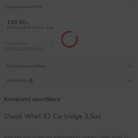
Nejsme plátci DPH
149 Kč
/
ks
Momentálně není k dispozici
Číslo produktu:
2268
Hlídat cenu / dostupnost
Kompletní specifikace
Komentáře
0
Kompletní specifikace
Uwell Whirl S2 Cartridge 3,5ml
Náhradní pod určený pro elektronickou cigaretu Uwell Whirl 2S