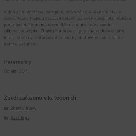
Jedná se o plastovou cartridge, do které se vkládá náustek a
žhavící hlava (nejsou součástí balení), zároveň slouží jako nádržka
pro e-liquid. Tento má objem 3,5ml a plní se přes spodní
silikonovou krytku. Žhavící hlava se do podu jednoduše vkládá,
není ji třeba nijak šroubovat. Samotný připravený pod stačí do
baterie zasunout.
Parametry:
Objem: 3,5ml
Zboží zařazeno v kategoriích
Žhavící hlavy
Cartridge