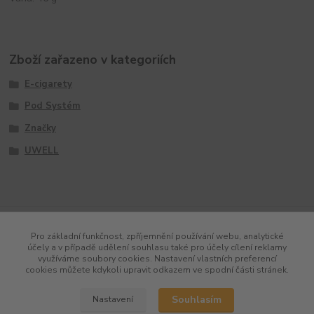
Zboží zařazeno v kategoriích
E-cigarety
Pod Systém
Značky
UWELL
Pro základní funkčnost, zpříjemnění používání webu, analytické
účely a v případě udělení souhlasu také pro účely cílení reklamy
využíváme soubory cookies. Nastavení vlastních preferencí
cookies můžete kdykoli upravit odkazem ve spodní části stránek.
Souhlasím
Nastavení