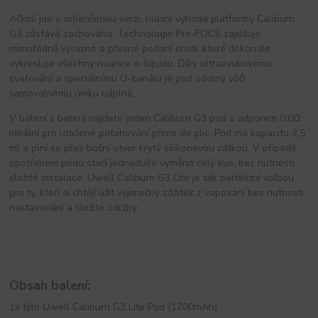
Ačkoli jde o odlehčenou verzi, hlavní výhoda platformy Caliburn
G3 zůstává zachována. Technologie Pro-FOCS zajišťuje
mimořádně výrazné a přesné podání chuti, které dokonale
vykresluje všechny nuance e-liquidu. Díky ultrazvukovému
svařování a speciálnímu U-kanálu je pod odolný vůči
samovolnému úniku náplně.
V balení s baterií najdete jeden Caliburn G3 pod s odporem 0,6Ω,
ideální pro utažené potahování přímo do plic. Pod má kapacitu 2,5
ml a plní se přes boční otvor krytý silikonovou zátkou. V případě
opotřebení podu stačí jednoduše vyměnit celý kus, bez nutnosti
složité instalace. Uwell Caliburn G3 Lite je tak perfektní volbou
pro ty, kteří si chtějí užít výjimečný zážitek z vapování bez nutnosti
nastavování a složité údržby.
Obsah balení:
1x tělo Uwell Caliburn G3 Lite Pod (1200mAh)