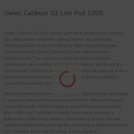
Uwell Caliburn G3 Lite Pod 1200
Uwell Caliburn G3 Pod Systém patří mezi nejlepší pod systémy
díky možnostem nastavení, výkonu, baterii, ale především
skvělému podání chuti a tvorbě páry. Nyní však přichází jeho
odlehčená verze, Uwell Caliburn G3 Lite, která staví na
jednoduchosti. Tato verze se vzdala displeje a možnosti
nastavování, aby nabídla vyšší kapacitu baterie, která nyní činí
úctyhodných 1200mAh. Jednoduchá elektronická cigareta, kterou
není třeba nijak složitě ovládat, vám zajistí špičkový zážitek z
vapování na mnohem delší dobu.
Na elegantním barevném těle nenajdete žádné tlačítko ani displej.
E-cigareta sama automaticky nastaví ideální výkon po připojení
plastového podu. Vaším úkolem je jen udržovat baterii nabitou
přes USB-C port, pravidelně doplňovat e-liquid do podu a
jednoduše potáhnout z náustku. Automatický systém žhavení
okamžitě zajistí tvorbu páry. Na těle zařízení je k dispozici barevný
LED indikátor, který vás informuje o stavu baterie.