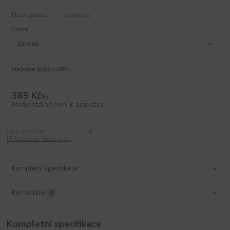
Dostupnost
na dotaz
Barva
Nejsme plátci DPH
369 Kč
/
ks
Momentálně není k dispozici
Číslo produktu:
-8
Hlídat cenu / dostupnost
Kompletní specifikace
Komentáře
0
Kompletní specifikace