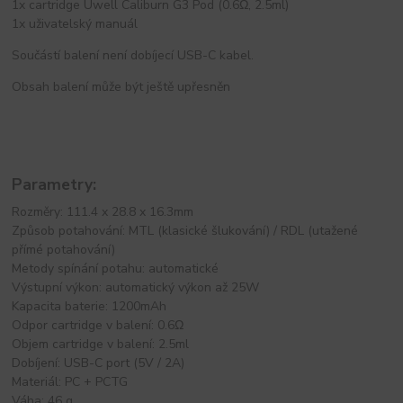
1x cartridge Uwell Caliburn G3 Pod (0.6Ω, 2.5ml)
1x uživatelský manuál
Součástí balení není dobíjecí USB-C kabel.
Obsah balení může být ještě upřesněn
Parametry:
Rozměry: 111.4 x 28.8 x 16.3mm
Způsob potahování: MTL (klasické šlukování) / RDL (utažené
přímé potahování)
Metody spínání potahu: automatické
Výstupní výkon: automatický výkon až 25W
Kapacita baterie: 1200mAh
Odpor cartridge v balení: 0.6Ω
Objem cartridge v balení: 2.5ml
Dobíjení: USB-C port (5V / 2A)
Materiál: PC + PCTG
Váha: 46 g