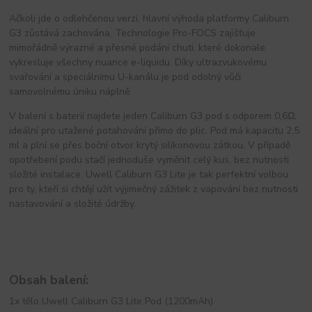
Ačkoli jde o odlehčenou verzi, hlavní výhoda platformy Caliburn
G3 zůstává zachována. Technologie Pro-FOCS zajišťuje
mimořádně výrazné a přesné podání chuti, které dokonale
vykresluje všechny nuance e-liquidu. Díky ultrazvukovému
svařování a speciálnímu U-kanálu je pod odolný vůči
samovolnému úniku náplně.
V balení s baterií najdete jeden Caliburn G3 pod s odporem 0,6Ω,
ideální pro utažené potahování přímo do plic. Pod má kapacitu 2,5
ml a plní se přes boční otvor krytý silikonovou zátkou. V případě
opotřebení podu stačí jednoduše vyměnit celý kus, bez nutnosti
složité instalace. Uwell Caliburn G3 Lite je tak perfektní volbou
pro ty, kteří si chtějí užít výjimečný zážitek z vapování bez nutnosti
nastavování a složité údržby.
Obsah balení:
1x tělo Uwell Caliburn G3 Lite Pod (1200mAh)