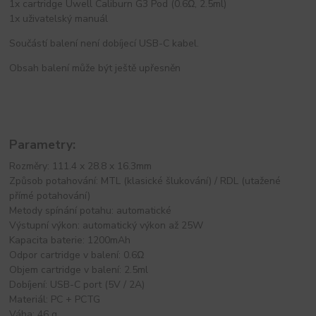
1x cartridge Uwell Caliburn G3 Pod (0.6Ω, 2.5ml)
1x uživatelský manuál
Součástí balení není dobíjecí USB-C kabel.
Obsah balení může být ještě upřesněn
Parametry:
Rozměry: 111.4 x 28.8 x 16.3mm
Způsob potahování: MTL (klasické šlukování) / RDL (utažené
přímé potahování)
Metody spínání potahu: automatické
Výstupní výkon: automatický výkon až 25W
Kapacita baterie: 1200mAh
Odpor cartridge v balení: 0.6Ω
Objem cartridge v balení: 2.5ml
Dobíjení: USB-C port (5V / 2A)
Materiál: PC + PCTG
Váha: 46 g