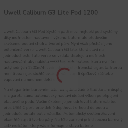
Uwell Caliburn G3 Lite Pod 1200
Uwell Caliburn G3 Pod Systém patří mezi nejlepší pod systémy
díky možnostem nastavení, výkonu, baterii, ale především
skvělému podání chuti a tvorbě páry. Nyní však přichází jeho
odlehčená verze, Uwell Caliburn G3 Lite, která staví na
jednoduchosti. Tato verze se vzdala displeje a možnosti
nastavování, aby nabídla vyšší kapacitu baterie, která nyní činí
úctyhodných 1200mAh. Jednoduchá elektronická cigareta, kterou
není třeba nijak složitě ovládat, vám zajistí špičkový zážitek z
vapování na mnohem delší dobu.
Na elegantním barevném těle nenajdete žádné tlačítko ani displej.
E-cigareta sama automaticky nastaví ideální výkon po připojení
plastového podu. Vaším úkolem je jen udržovat baterii nabitou
přes USB-C port, pravidelně doplňovat e-liquid do podu a
jednoduše potáhnout z náustku. Automatický systém žhavení
okamžitě zajistí tvorbu páry. Na těle zařízení je k dispozici barevný
LED indikátor, který vás informuje o stavu baterie.