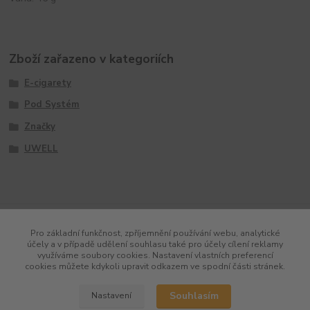
Zboží zařazeno v kategoriích
E-cigarety
Pod Systém
Značky
UWELL
Pro základní funkčnost, zpříjemnění používání webu, analytické
účely a v případě udělení souhlasu také pro účely cílení reklamy
využíváme soubory cookies. Nastavení vlastních preferencí
cookies můžete kdykoli upravit odkazem ve spodní části stránek.
Souhlasím
Nastavení