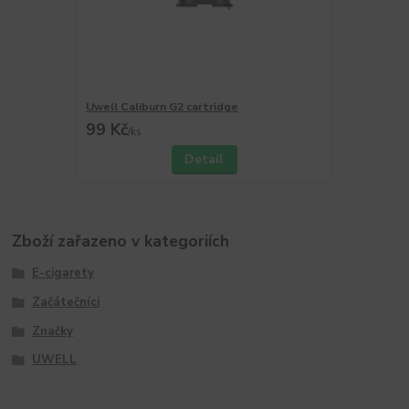
Uwell Caliburn G2 cartridge
99 Kč
/
ks
Detail
Zboží zařazeno v kategoriích
E-cigarety
Začátečníci
Značky
UWELL