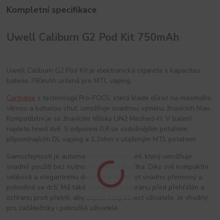
Kompletní specifikace
Uwell Caliburn G2 Pod Kit 750mAh
Uwell Caliburn G2 Pod Kit je elektronická cigareta s kapacitou
baterie 750mAh určená pro MTL vaping.
Cartridge
s technologií Pro-FOCS, která klade důraz na maximální
věrnou a bohatou chuť, umožňuje snadnou výměnu žhavících hlav.
Kompatibilní je se žhavícími tělísky UN2 Meshed-H. V balení
najdete hned dvě. S odporem 0,8 se vzdušnějším potahem
připomínajícím DL vaping a 1,2ohm s utaženým MTL potahem.
Samozřejmostí je automatický režim spínání, který umožňuje
snadné použití bez nutnosti stisknutí tlačítka. Díky své kompaktní
velikosti a elegantnímu designu je tento kit snadno přenosný a
pohodlně se drží. Má také inteligentní ochranu před přehřátím a
ochranu proti přebití, aby zajistil bezpečnost uživatele. Je vhodný
pro začátečníky i pokročilé uživatele.