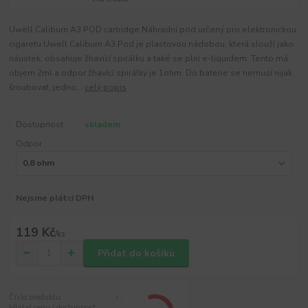
Uwell Caliburn A3 POD cartridge Náhradní pod určený pro elektronickou
cigaretu Uwell Caliburn A3.Pod je plastovou nádobou, která slouží jako
náustek, obsahuje žhavící spirálku a také se plní e-liquidem. Tento má
objem 2ml a odpor žhavící spirálky je 1ohm. Do baterie se nemusí nijak
šroubovat, jedno...
celý popis
Dostupnost
skladem
Odpor
Nejsme plátci DPH
119 Kč
/
ks
Přidat do košíku
Číslo produktu:
-1
Hlídat cenu / dostupnost