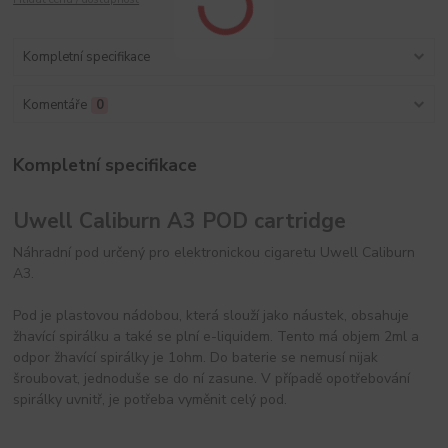
Kompletní specifikace
Komentáře
0
Kompletní specifikace
Uwell Caliburn A3 POD cartridge
Náhradní pod určený pro elektronickou cigaretu Uwell Caliburn
A3.
Pod je plastovou nádobou, která slouží jako náustek, obsahuje
žhavící spirálku a také se plní e-liquidem. Tento má objem 2ml a
odpor žhavící spirálky je 1ohm. Do baterie se nemusí nijak
šroubovat, jednoduše se do ní zasune. V případě opotřebování
spirálky uvnitř, je potřeba vyměnit celý pod.