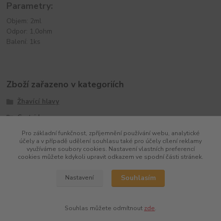
Parametry:
Objem: 2ml
Odpor: 1,0ohm
Balení: 1ks
Zboží zařazeno v kategoriích
Žhavící hlavy
Cartridge
Pro základní funkčnost, zpříjemnění používání webu, analytické
účely a v případě udělení souhlasu také pro účely cílení reklamy
využíváme soubory cookies. Nastavení vlastních preferencí
cookies můžete kdykoli upravit odkazem ve spodní části stránek.
Souhlasím
Nastavení
Souhlas můžete odmítnout
zde
.
Vytvořeno na
Eshop-rychle.cz