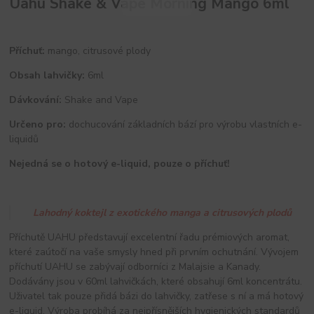
Uahu Shake & Vape Morning Mango 6ml
Příchuť:
mango, citrusové plody
Obsah lahvičky:
6ml
Dávkování:
Shake and Vape
Určeno pro:
dochucování základních bází pro výrobu vlastních e-
liquidů
Nejedná se o hotový e-liquid, pouze o příchuť!
Lahodný koktejl z exotického manga a citrusových plodů
Příchutě UAHU představují excelentní řadu prémiových aromat,
které zaútočí na vaše smysly hned při prvním ochutnání. Vývojem
příchutí UAHU se zabývají odborníci z Malajsie a Kanady.
Dodávány jsou v 60ml lahvičkách, které obsahují 6ml koncentrátu.
Uživatel tak pouze přidá bázi do lahvičky, zatřese s ní a má hotový
e-liquid. Výroba probíhá za nejpřísnějších hygienických standardů