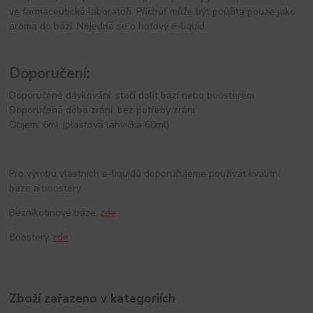
ve farmaceutické laboratoři. Příchuť může být použita pouze jako
aroma do bází. Nejedná se o hotový e-liquid.
Doporučení:
Doporučené dávkování: stačí dolít bází nebo boosterem
Doporučená doba zrání: bez potřeby zrání
Objem: 6ml (plastová lahvička 60ml)
Pro výrobu vlastních e-liquidů doporučujeme používat kvalitní
báze a boostery.
Beznikotinové báze..
zde
Boostery..
zde
Zboží zařazeno v kategoriích