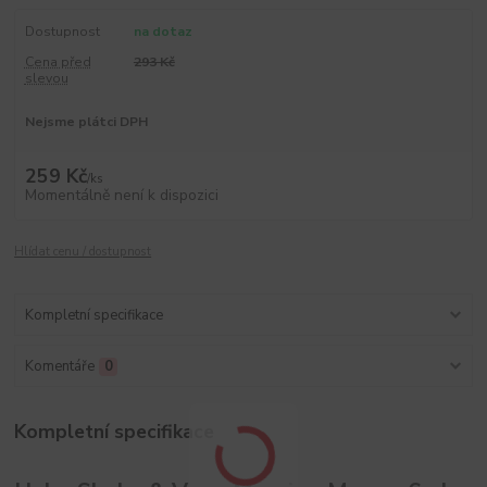
Dostupnost
na dotaz
Cena před
293 Kč
slevou
Nejsme plátci DPH
259 Kč
/
ks
Momentálně není k dispozici
Hlídat cenu / dostupnost
Kompletní specifikace
Komentáře
0
Kompletní specifikace