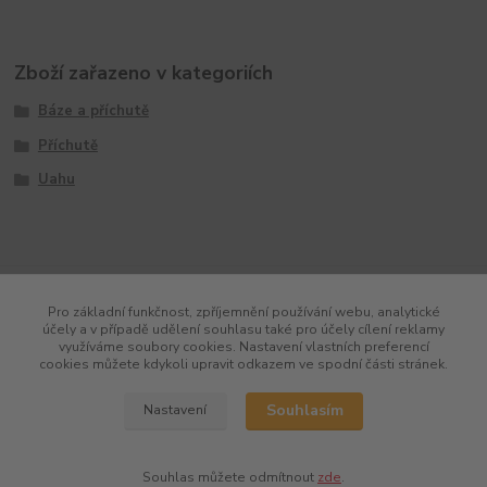
Zboží zařazeno v kategoriích
Báze a příchutě
Příchutě
Uahu
Pro základní funkčnost, zpříjemnění používání webu, analytické
účely a v případě udělení souhlasu také pro účely cílení reklamy
využíváme soubory cookies. Nastavení vlastních preferencí
cookies můžete kdykoli upravit odkazem ve spodní části stránek.
Souhlasím
Nastavení
Souhlas můžete odmítnout
zde
.