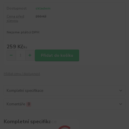
Dostupnost
skladem
Cena před
293 Kč
slevou
Nejsme plátci DPH
259 Kč
/
ks
Přidat do košíku
Hlídat cenu / dostupnost
Kompletní specifikace
Komentáře
0
Kompletní specifikace