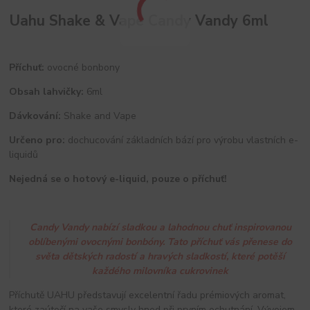
Uahu Shake & Vape Candy Vandy 6ml
Příchuť:
ovocné bonbony
Obsah lahvičky:
6ml
Dávkování:
Shake and Vape
Určeno pro:
dochucování základních bází pro výrobu vlastních e-
liquidů
Nejedná se o hotový e-liquid, pouze o příchuť!
Candy Vandy nabízí sladkou a lahodnou chuť inspirovanou
oblíbenými ovocnými bonbóny. Tato příchuť vás přenese do
světa dětských radostí a hravých sladkostí, které potěší
každého milovníka cukrovinek
Příchutě UAHU představují excelentní řadu prémiových aromat,
které zaútočí na vaše smysly hned při prvním ochutnání. Vývojem