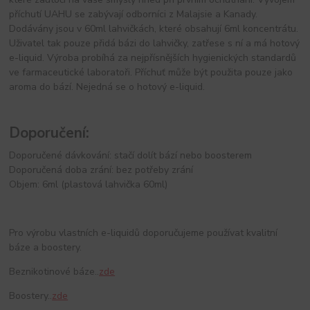
příchutí UAHU se zabývají odborníci z Malajsie a Kanady.
Dodávány jsou v 60ml lahvičkách, které obsahují 6ml koncentrátu.
Uživatel tak pouze přidá bázi do lahvičky, zatřese s ní a má hotový
e-liquid. Výroba probíhá za nejpřísnějších hygienických standardů
ve farmaceutické laboratoři. Příchuť může být použita pouze jako
aroma do bází. Nejedná se o hotový e-liquid.
Doporučení:
Doporučené dávkování: stačí dolít bází nebo boosterem
Doporučená doba zrání: bez potřeby zrání
Objem: 6ml (plastová lahvička 60ml)
Pro výrobu vlastních e-liquidů doporučujeme používat kvalitní
báze a boostery.
Beznikotinové báze..
zde
Boostery..
zde