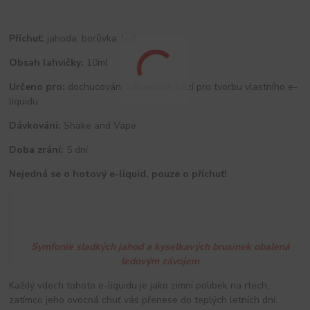
Příchuť:
jahoda, borůvka, led
Obsah lahvičky:
10ml
Určeno pro:
dochucování základních bází pro tvorbu vlastního e-
liquidu
Dávkování:
Shake and Vape
Doba zrání:
5 dní
Nejedná se o hotový e-liquid, pouze o příchuť!
Symfonie sladkých jahod a kyselkavých brusinek obalená
ledovým závojem
Každý vdech tohoto e-liquidu je jako zimní polibek na rtech,
zatímco jeho ovocná chuť vás přenese do teplých letních dní.