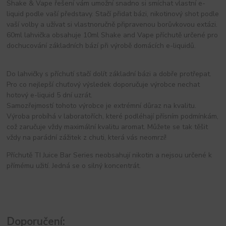
Shake & Vape řešení vám umožní snadno si smíchat vlastní e-
liquid podle vaší představy. Stačí přidat bázi, nikotinový shot podle
vaší volby a užívat si vlastnoručně připravenou borůvkovou extázi.
60ml lahvička obsahuje 10ml Shake and Vape příchutě určené pro
dochucování základních bází při výrobě domácích e-liquidů.
Do lahvičky s příchutí stačí dolít základní bázi a dobře protřepat.
Pro co nejlepší chuťový výsledek doporučuje výrobce nechat
hotový e-liquid 5 dní uzrát.
Samozřejmostí tohoto výrobce je extrémní důraz na kvalitu.
Výroba probíhá v laboratořích, které podléhají přísním podmínkám,
což zaručuje vždy maximální kvalitu aromat. Můžete se tak těšit
vždy na parádní zážitek z chuti, která vás neomrzí!
Příchutě TI Juice Bar Series neobsahují nikotin a nejsou určené k
přímému užití. Jedná se o silný koncentrát.
Doporučení: