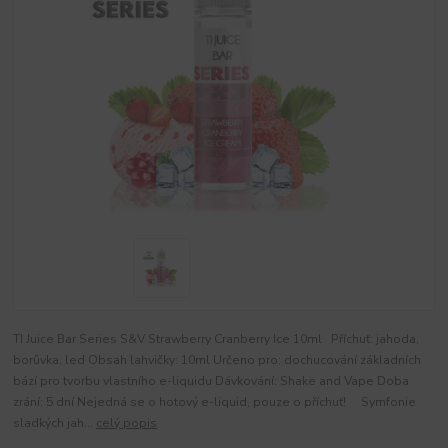
TI Juice Bar Series S&V Strawberry Cranberry Ice 10ml Příchuť: jahoda,
borůvka, led Obsah lahvičky: 10ml Určeno pro: dochucování základních
bází pro tvorbu vlastního e-liquidu Dávkování: Shake and Vape Doba
zrání: 5 dní Nejedná se o hotový e-liquid, pouze o příchuť! Symfonie
sladkých jah...
celý popis