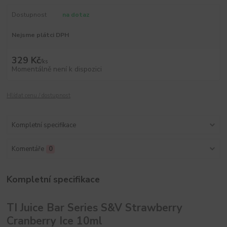
Dostupnost
na dotaz
Nejsme plátci DPH
329 Kč
/
ks
Momentálně není k dispozici
Hlídat cenu / dostupnost
Kompletní specifikace
Komentáře
0
Kompletní specifikace
TI Juice Bar Series S&V Strawberry
Cranberry Ice 10ml