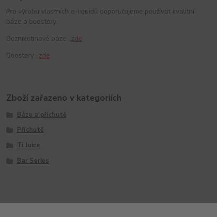
Pro výrobu vlastních e-liquidů doporučujeme používat kvalitní
báze a boostery.
Beznikotinové báze ..
zde
Boostery ..
zde
Zboží zařazeno v kategoriích
Báze a příchutě
Příchutě
Ti Juice
Bar Series