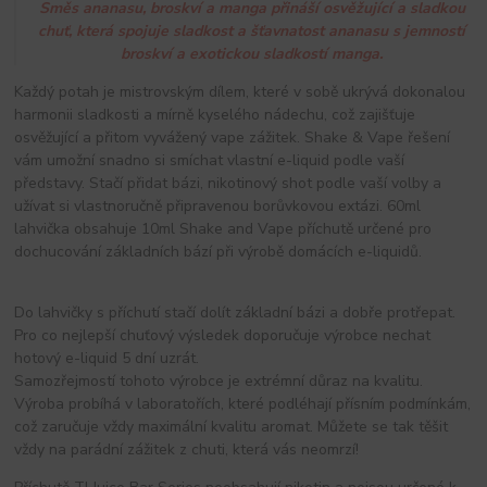
Směs ananasu, broskví a manga přináší osvěžující a sladkou
chuť, která spojuje sladkost a šťavnatost ananasu s jemností
broskví a exotickou sladkostí manga.
Každý potah je mistrovským dílem, které v sobě ukrývá dokonalou
harmonii sladkosti a mírně kyselého nádechu, což zajišťuje
osvěžující a přitom vyvážený vape zážitek. Shake & Vape řešení
vám umožní snadno si smíchat vlastní e-liquid podle vaší
představy. Stačí přidat bázi, nikotinový shot podle vaší volby a
užívat si vlastnoručně připravenou borůvkovou extázi. 60ml
lahvička obsahuje 10ml Shake and Vape příchutě určené pro
dochucování základních bází při výrobě domácích e-liquidů.
Do lahvičky s příchutí stačí dolít základní bázi a dobře protřepat.
Pro co nejlepší chuťový výsledek doporučuje výrobce nechat
hotový e-liquid 5 dní uzrát.
Samozřejmostí tohoto výrobce je extrémní důraz na kvalitu.
Výroba probíhá v laboratořích, které podléhají přísním podmínkám,
což zaručuje vždy maximální kvalitu aromat. Můžete se tak těšit
vždy na parádní zážitek z chuti, která vás neomrzí!