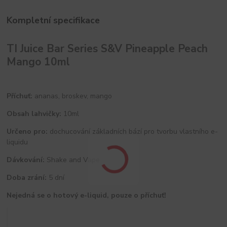
Kompletní specifikace
TI Juice Bar Series S&V Pineapple Peach
Mango 10ml
Příchuť:
ananas, broskev, mango
Obsah lahvičky:
10ml
Určeno pro:
dochucování základních bází pro tvorbu vlastního e-
liquidu
Dávkování:
Shake and Vape
Doba zrání:
5 dní
Nejedná se o hotový e-liquid, pouze o příchuť!