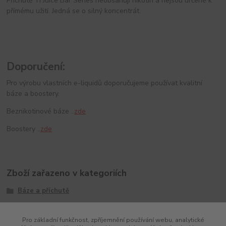
Příchutě TI Juice Bar Series neobsahují nikotin a nejsou určené k
přímému užití. Jedná se o silný koncentrát.
Doporučení:
Pro výrobu vlastních e-liquidů doporučujeme používat kvalitní
báze a boostery.
Beznikotinové báze ..
zde
Boostery ..
zde
Zboží zařazeno v kategoriích
Báze a příchutě
Příchutě
Pro základní funkčnost, zpříjemnění používání webu, analytické
Ti Juice