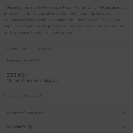
TI Juice Bar Series S&V Pineapple Peach Mango 10ml Příchuť: ananas,
broskev, mango Obsah lahvičky: 10ml Určeno pro: dochucování
základních bází pro tvorbu vlastního e-liquidu Dávkování: Shake and
Vape Doba zrání: 5 dní Nejedná se o hotový e-liquid, pouze o příchuť!
Směs ananasu, broskví a m...
celý popis
Dostupnost
na dotaz
Nejsme plátci DPH
329 Kč
/
ks
Momentálně není k dispozici
Hlídat cenu / dostupnost
Kompletní specifikace
Komentáře
0