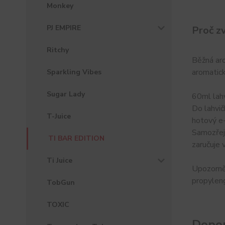
Monkey
PJ EMPIRE
Proč z
Ritchy
Běžná ar
aromatick
Sparkling Vibes
Sugar Lady
60ml lahv
Do lahvič
T-Juice
hotový e-
Samozřejm
TI BAR EDITION
zaručuje 
Ti Juice
Upozorněn
propyleng
TobGun
TOXIC
Dopor