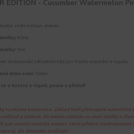
R EDITION - Cucumber Watermelon Pi
kurka, vodní meloun, ananas
hvičky:
60ml
hvičky:
5ml
ro:
dochucování základních bází pro tvorbu vlastního e-liquidu
ená doba zrání:
týden
se o hotový e-liquid, pouze o příchuť!
ky vyvážená kompozice. Základ tvoří překvapivě autentická a
 svěžest a lehkost. Do tohoto základu se vmísí sladký a šťav
fil pak uzavírá exotický ananas, který přidává sladkokyselou 
lazený, ale dokonale osvěžující.