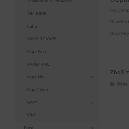
Tremendous Tobaccos
Pro výrob
TIM JUICE
Beznikoti
Uahu
Boostery.
VAMPIRE VAPE
Vape Fest
VAPEMPIRE
Zboží 
Vape Mix
Báze 
VapeTown
VAPY
VINC
Báze