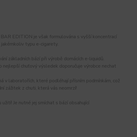
BAR EDITION je však formulována s vyšší koncentrací
v jakémkoliv typu e-cigarety.
í základních bází při výrobě domácích e-liquidů.
 co nejlepší chuťový výsledek doporučuje výrobce nechat
á v laboratořích, které podléhají přísním podmínkám, což
í zážitek z chuti, která vás neomrzí!
ití! Je nutné jej smíchat s bází obsahující