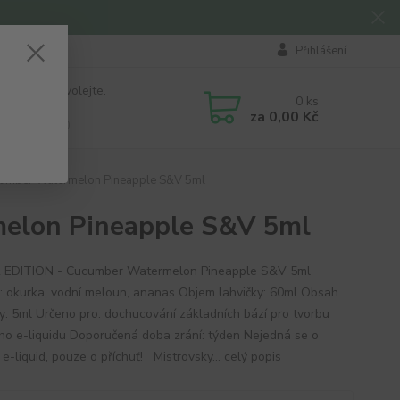
Přihlášení
 si rady? Zavolejte.
0
ks
184 411
za
0,00 Kč
á 8:00 - 16:00
umber Watermelon Pineapple S&V 5ml
elon Pineapple S&V 5ml
R EDITION - Cucumber Watermelon Pineapple S&V 5ml
ť: okurka, vodní meloun, ananas Objem lahvičky: 60ml Obsah
ky: 5ml Určeno pro: dochucování základních bází pro tvorbu
ího e-liquidu Doporučená doba zrání: týden Nejedná se o
e-liquid, pouze o příchuť! Mistrovsky...
celý popis