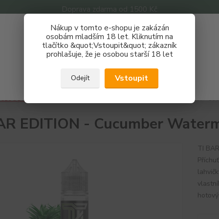
Doprava zdarma od 1500 Kč
Nákup v tomto e-shopu je zakázán
Získej slevu 3%
osobám mladším 18 let. Kliknutím na
tlačítko &quot;Vstoupit&quot; zákazník
Zaregistruj se a nakupuj se slevou právě teď!
Nevíte
prohlašuje, že je osobou starší 18 let
Hledat
733 
REGISTRAČNÍ FORMULÁŘ
Po - P
Vstoupit
Odejít
Zavřít
áze a příchutě
Příchutě
TI BAR EDITION
TI BAR EDITION - Cuc
AR EDITION - Cucumber Waterm
TI BA
Příchu
lahvič
vlastn
hotový 