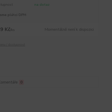
tupnost
na dotaz
sme plátci DPH
9 Kč
Momentálně není k dispozici
/
ks
cenu / dostupnost
Komentáře
0