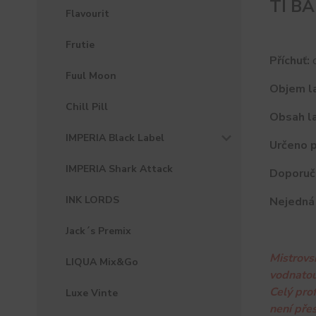
TI BA
Flavourit
Frutie
Příchuť:
o
Fuul Moon
Objem la
Chill Pill
Obsah la
IMPERIA Black Label
Určeno p
IMPERIA Shark Attack
Doporuč
INK LORDS
Nejedná 
Jack´s Premix
Mistrovs
LIQUA Mix&Go
vodnatou
Celý pro
Luxe Vinte
není přes