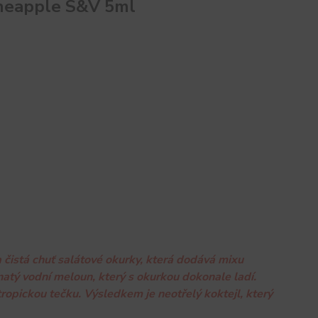
neapple S&V 5ml
 čistá chuť salátové okurky, která dodává mixu
natý vodní meloun, který s okurkou dokonale ladí.
tropickou tečku. Výsledkem je neotřelý koktejl, který