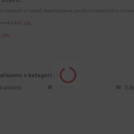
u vlastních e-liquidů doporučujeme používat kvalitní báze a boos
nové báze..
zde
.
zde
zařazeno v kategoriích
a příchutě
Příchutě
TI B