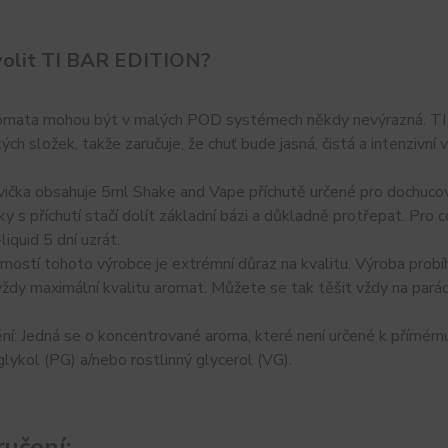
volit TI BAR EDITION?
omata mohou být v malých POD systémech někdy nevýrazná. TI 
ých složek, takže zaručuje, že chuť bude jasná, čistá a intenzivní 
ička obsahuje 5ml Shake and Vape příchutě určené pro dochucován
ky s příchutí stačí dolít základní bázi a důkladně protřepat. Pro
liquid 5 dní uzrát.
ostí tohoto výrobce je extrémní důraz na kvalitu. Výroba probíh
vždy maximální kvalitu aromat. Můžete se tak těšit vždy na parádn
í: Jedná se o koncentrované aroma, které není určené k přímému už
lykol (PG) a/nebo rostlinný glycerol (VG).
učení: