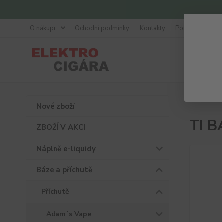
O nákupu
Ochodní podmínky
Kontakty
Poradna
Úvod
B
Nové zboží
TI B
ZBOŽÍ V AKCI
Náplně e-liquidy
Báze a příchutě
Příchutě
Adam´s Vape