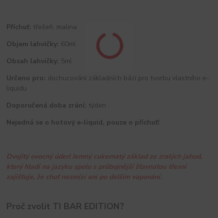
Příchuť:
třešeň, malina
Objem lahvičky:
60ml
Obsah lahvičky:
5ml
Určeno pro:
dochucování základních bází pro tvorbu vlastního e-
liquidu
Doporučená doba zrání:
týden
Nejedná se o hotový e-liquid, pouze o příchuť!
Dvojitý ovocný úder! Jemný cukernatý základ ze zralých jahod,
který hladí na jazyku spolu s průbojnější šťavnatou třesní
zajišťuje, že chuť nezmizí ani po delším vapování.
Proč zvolit TI BAR EDITION?