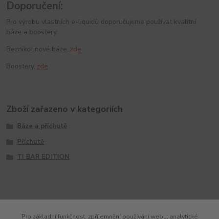
Doporučení:
Pro výrobu vlastních e-liquidů doporučujeme používat kvalitní
báze a boostery.
Beznikotinové báze..
zde
Boostery..
zde
Zboží zařazeno v kategoriích
Báze a příchutě
Příchutě
TI BAR EDITION
Pro základní funkčnost, zpříjemnění používání webu, analytické