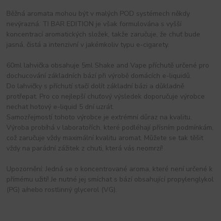
Běžná aromata mohou být v malých POD systémech někdy
nevýrazná. TI BAR EDITION je však formulována s vyšší
koncentrací aromatických složek, takže zaručuje, že chuť bude
jasná, čistá a intenzivní v jakémkoliv typu e-cigarety.
60ml lahvička obsahuje 5ml Shake and Vape příchutě určené pro
dochucování základních bází při výrobě domácích e-liquidů.
Do lahvičky s příchutí stačí dolít základní bázi a důkladně
protřepat. Pro co nejlepší chuťový výsledek doporučuje výrobce
nechat hotový e-liquid 5 dní uzrát.
Samozřejmostí tohoto výrobce je extrémní důraz na kvalitu.
Výroba probíhá v laboratořích, které podléhají přísním podmínkám,
což zaručuje vždy maximální kvalitu aromat. Můžete se tak těšit
vždy na parádní zážitek z chuti, která vás neomrzí!
Upozornění: Jedná se o koncentrované aroma, které není určené k
přímému užití! Je nutné jej smíchat s bází obsahující propylenglykol
(PG) a/nebo rostlinný glycerol (VG).