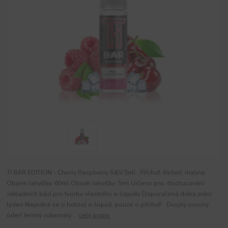
TI BAR EDITION - Cherry Raspberry S&V 5ml Příchuť: třešeň, malina
Objem lahvičky: 60ml Obsah lahvičky: 5ml Určeno pro: dochucování
základních bází pro tvorbu vlastního e-liquidu Doporučená doba zrání:
týden Nejedná se o hotový e-liquid, pouze o příchuť! Dvojitý ovocný
úder! Jemný cukernatý ...
celý popis