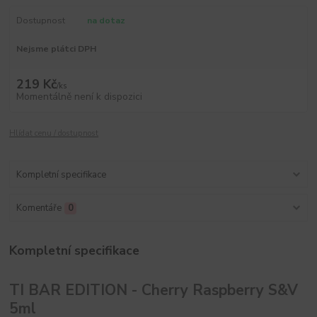
Dostupnost
na dotaz
Nejsme plátci DPH
219 Kč
/
ks
Momentálně není k dispozici
Hlídat cenu / dostupnost
Kompletní specifikace
Komentáře
0
Kompletní specifikace
TI BAR EDITION - Cherry Raspberry S&V
5ml