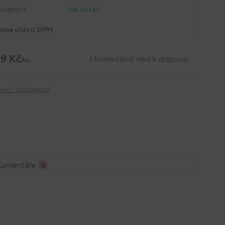
tupnost
na dotaz
sme plátci DPH
9 Kč
Momentálně není k dispozici
/
ks
cenu / dostupnost
Komentáře
0