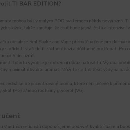
volit TI BAR EDITION?
omata mohou být v malých POD systémech někdy nevýrazná. TI 
ých složek, takže zaručuje, že chuť bude jasná, čistá a intenzivní 
ička obsahuje 5ml Shake and Vape příchutě určené pro dochucován
ky s příchutí stačí dolít základní bázi a důkladně protřepat. Pro
liquid 5 dní uzrát.
ostí tohoto výrobce je extrémní důraz na kvalitu. Výroba probíh
vždy maximální kvalitu aromat. Můžete se tak těšit vždy na parádn
í: Jedná se o koncentrované aroma, které není určené k přímému už
lykol (PG) a/nebo rostlinný glycerol (VG).
učení:
u vlastních e-liquidů doporučujeme používat kvalitní báze a boos