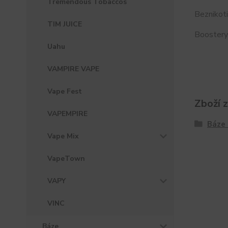
Tremendous Tobaccos
Beznikoti
TIM JUICE
Boostery.
Uahu
VAMPIRE VAPE
Vape Fest
Zboží 
VAPEMPIRE
Báze 
Vape Mix
VapeTown
VAPY
VINC
Báze