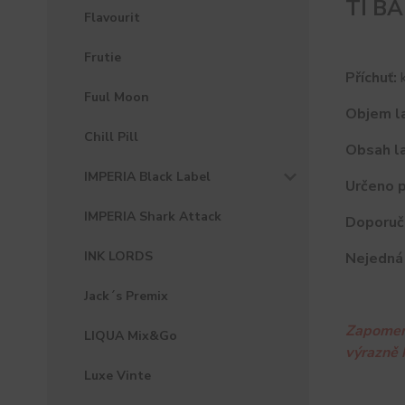
TI BA
Flavourit
Frutie
Příchuť:
k
Fuul Moon
Objem la
Chill Pill
Obsah la
IMPERIA Black Label
Určeno p
IMPERIA Shark Attack
Doporuč
INK LORDS
Nejedná 
Jack´s Premix
Zapomeňt
LIQUA Mix&Go
výrazně 
Luxe Vinte