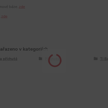
nové báze..
zde
.
zde
zařazeno v kategoriích
a příchutě
Příchutě
TI B