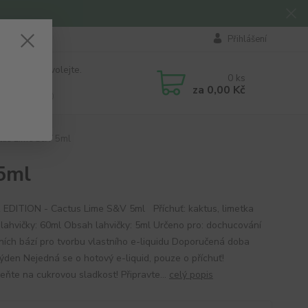
Přihlášení
 si rady? Zavolejte.
0
ks
184 411
za
0,00 Kč
á 8:00 - 16:00
tus Lime S&V 5ml
5ml
 EDITION - Cactus Lime S&V 5ml Příchuť: kaktus, limetka
lahvičky: 60ml Obsah lahvičky: 5ml Určeno pro: dochucování
ních bází pro tvorbu vlastního e-liquidu Doporučená doba
 týden Nejedná se o hotový e-liquid, pouze o příchuť!
ňte na cukrovou sladkost! Připravte...
celý popis