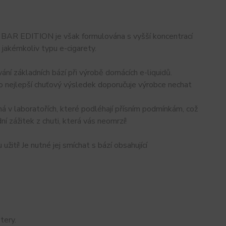
BAR EDITION je však formulována s vyšší koncentrací
v jakémkoliv typu e-cigarety.
í základních bází při výrobě domácích e-liquidů.
 co nejlepší chuťový výsledek doporučuje výrobce nechat
á v laboratořích, které podléhají přísním podmínkám, což
í zážitek z chuti, která vás neomrzí!
ití! Je nutné jej smíchat s bází obsahující
tery.