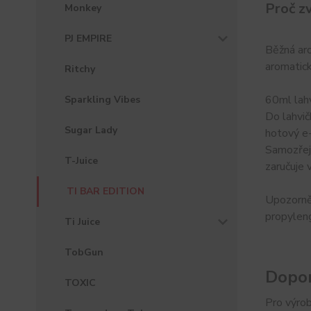
Proč z
Monkey
PJ EMPIRE
Běžná ar
aromatick
Ritchy
60ml lahv
Sparkling Vibes
Do lahvič
Sugar Lady
hotový e-
Samozřejm
T-Juice
zaručuje 
TI BAR EDITION
Upozorněn
propyleng
Ti Juice
TobGun
Dopor
TOXIC
Pro výrob