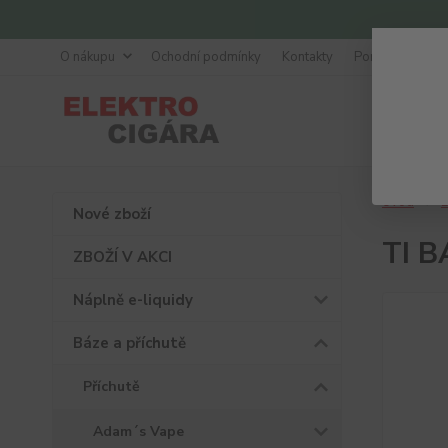
O nákupu
Ochodní podmínky
Kontakty
Poradna
Úvod
B
Nové zboží
TI B
ZBOŽÍ V AKCI
Náplně e-liquidy
Báze a příchutě
Příchutě
Adam´s Vape