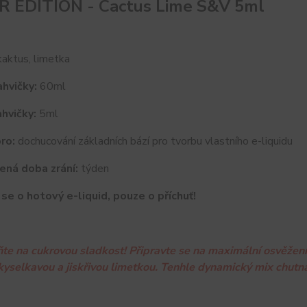
R EDITION - Cactus Lime S&V 5ml
aktus, limetka
hvičky:
60ml
hvičky:
5ml
ro:
dochucování základních bází pro tvorbu vlastního e-liquidu
ená doba zrání:
týden
se o hotový e-liquid, pouze o příchuť!
e na cukrovou sladkost! Připravte se na maximální osvěžení.
kyselkavou a jiskřivou limetkou. Tenhle dynamický mix chut