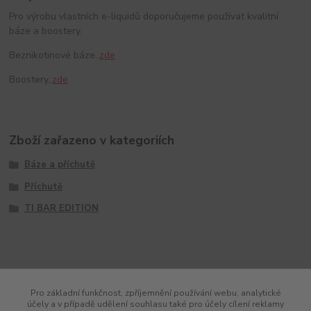
Pro výrobu vlastních e-liquidů doporučujeme používat kvalitní
báze a boostery.
Beznikotinové báze..
zde
Boostery..
zde
Zboží zařazeno v kategoriích
Báze a příchutě
Příchutě
TI BAR EDITION
Pro základní funkčnost, zpříjemnění používání webu, analytické
účely a v případě udělení souhlasu také pro účely cílení reklamy