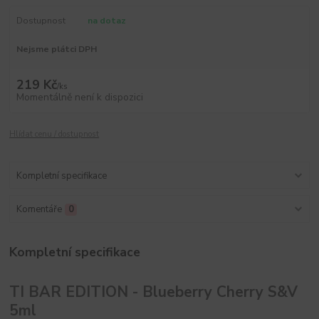
Dostupnost
na dotaz
Nejsme plátci DPH
219 Kč
/
ks
Momentálně není k dispozici
Hlídat cenu / dostupnost
Kompletní specifikace
Komentáře
0
Kompletní specifikace
TI BAR EDITION - Blueberry Cherry S&V
5ml