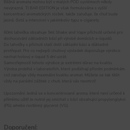
Běžná aromata mohou být v malých POD systémech někdy
nevýrazná. TI BAR EDITION je však formulována s vyšší
koncentrací aromatických složek, takže zaručuje, že chuť bude
jasná, čistá a intenzivní v jakémkoliv typu e-cigarety.
60ml lahvička obsahuje 5ml Shake and Vape příchutě určené pro
dochucování základních bází při výrobě domácích e-liquidů.
Do lahvičky s příchutí stačí dolít základní bázi a důkladně
protřepat. Pro co nejlepší chuťový výsledek doporučuje výrobce
nechat hotový e-liquid 5 dní uzrát.
Samozřejmostí tohoto výrobce je extrémní důraz na kvalitu.
Výroba probíhá v laboratořích, které podléhají přísním podmínkám,
což zaručuje vždy maximální kvalitu aromat. Můžete se tak těšit
vždy na parádní zážitek z chuti, která vás neomrzí!
Upozornění: Jedná se o koncentrované aroma, které není určené k
přímému užití! Je nutné jej smíchat s bází obsahující propylenglykol
(PG) a/nebo rostlinný glycerol (VG).
Doporučení: