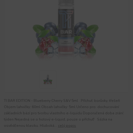
TI BAR EDITION - Blueberry Cherry S&V 5ml Příchuť: borůvky, třešeň
Objem lahvičky: 60ml Obsah lahvičky: 5ml Určeno pro: dochucování
základních bází pro tvorbu vlastního e-liquidu Doporučená doba zrání:
týden Nejedná se o hotový e-liquid, pouze o příchuť! Sázka na
osvědčenou klasiku. Hluboká...
celý popis