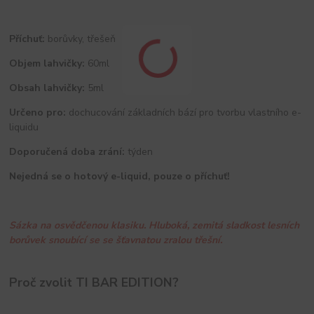
Příchuť:
borůvky, třešeň
Objem lahvičky:
60ml
Obsah lahvičky:
5ml
Určeno pro:
dochucování základních bází pro tvorbu vlastního e-
liquidu
Doporučená doba zrání:
týden
Nejedná se o hotový e-liquid, pouze o příchuť!
Sázka na osvědčenou klasiku. Hluboká, zemitá sladkost lesních
borůvek snoubící se se šťavnatou zralou třešní.
Proč zvolit TI BAR EDITION?