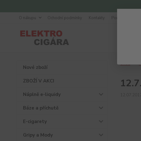
O nákupu
Ochodní podmínky
Kontakty
Poradna
Úvod
N
Nové zboží
12.7
ZBOŽÍ V AKCI
Náplně e-liquidy
12.07.201
Báze a příchutě
E-cigarety
Gripy a Mody