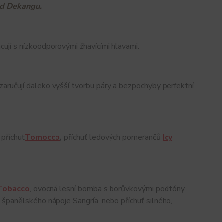
d Dekangu.
ují s nízkoodporovými žhavícími hlavami.
ručují daleko vyšší tvorbu páry a bezpochyby perfektní
 příchuť
Tomocco
,
příchuť ledových pomerančů
Icy
 Tobacco
, ovocná lesní bomba s borůvkovými podtóny
španělského nápoje Sangría, nebo příchuť silného,