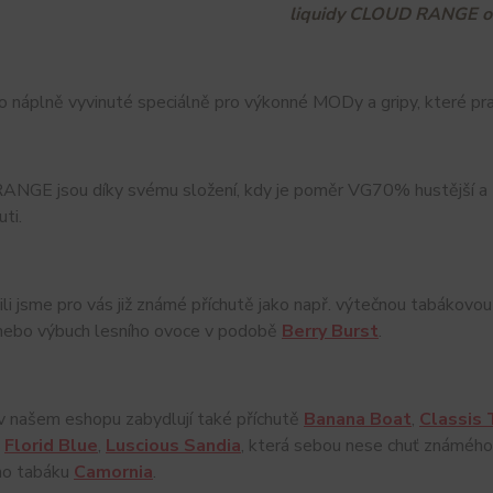
liquidy CLOUD RANGE o
o náplně vyvinuté speciálně pro výkonné MODy a gripy, které prac
NGE jsou díky svému složení, kdy je poměr VG70% hustější a za
uti.
li jsme pro vás již známé příchutě jako např. výtečnou tabákovou
ebo výbuch lesního ovoce v podobě
Berry Burst
.
v našem eshopu zabydlují také příchutě
Banana Boat
,
Classis
ě
Florid Blue
,
Luscious Sandia
, která sebou nese chuť známého 
ho tabáku
Camornia
.