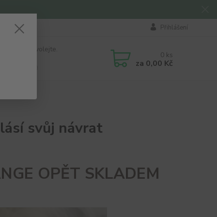
Přihlášení
 si rady? Zavolejte.
0
ks
184 411
za
0,00 Kč
á 8:00 - 16:00
sí svůj návrat
ANGE OPĚT SKLADEM