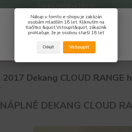
Doprava zdarma od 1500 Kč
Nákup v tomto e-shopu je zakázán
Získej slevu 3%
osobám mladším 18 let. Kliknutím na
tlačítko &quot;Vstoupit&quot; zákazník
Zaregistruj se a nakupuj se slevou právě teď!
Nevíte
prohlašuje, že je osobou starší 18 let
Hledat
733 
REGISTRAČNÍ FORMULÁŘ
Po - P
Vstoupit
Odejít
Zavřít
ovinky
12.7. 2017 Dekang CLOUD RANGE hlásí svůj návrat
. 2017 Dekang CLOUD RANGE hlá
7
NÁPLNĚ DEKANG CLOUD R