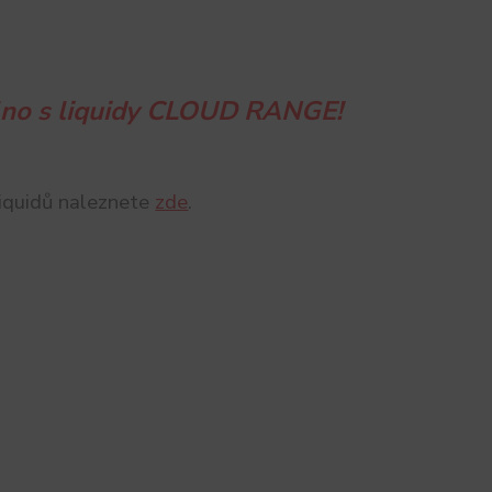
plno s liquidy CLOUD RANGE!
liquidů naleznete
zde
.