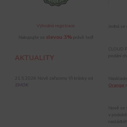
Výhodná registrace
Jedná se 
slevou 3%
Nakupujte se
právě teď!
CLOUD RA
podání ch
AKTUALITY
21.5.2026 Nově zařazeny tři krásky od
Naskladni
SMOK
Orange
n
Nově se 
v podob
nasládlé