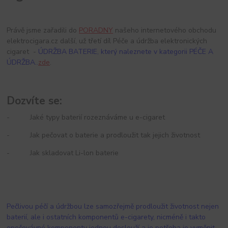
Právě jsme zařadili do
PORADNY
našeho internetového obchodu
elektrocigara.cz další, už třetí díl Péče a údržba elektronických
cigaret -
ÚDRŽBA BATERIE, který naleznete v kategorii PÉČE A
ÚDRŽBA..
zde
.
Dozvíte se:
- Jaké typy baterií rozeznáváme u e-cigaret
- Jak pečovat o baterie a prodloužit tak jejich životnost
- Jak skladovat Li-lon baterie
Pečlivou péčí a údržbou lze samozřejmě prodloužit životnost nejen
baterií, ale i ostatních komponentů e-cigarety, nicméně i takto
opečovávné komponenty jednou doslouží a je potřeba je vyměnit.