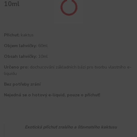
10ml
Příchuť:
kaktus
Objem lahvičky:
60ml
Obsah lahvičky:
10ml
Určeno pro:
dochucování základních bází pro tvorbu vlastního e-
liquidu
Bez potřeby zrání
Nejedná se o hotový e-liquid, pouze o příchuť!
Exotická příchuť zralého a šťavnatého kaktusu