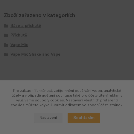
Zboží zařazeno v kategoriích
Báze a příchutě
Příchutě
Vape Mix
Vape Mix Shake and Vape
Pro základní funkčnost, zpříjemnění používání webu, analytické
účely a v případě udělení souhlasu také pro účely cílení reklamy
využíváme soubory cookies. Nastavení vlastních preferencí
cookies můžete kdykoli upravit odkazem ve spodní části stránek.
Souhlasím
Nastavení