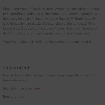
Shake and Vape příchutě českého výrobce si zamilujete hned na
první potáhnutí. Jedná se o silný koncentrát, který se používá pro
dochucování bází při vlastní výrobě e-liquidů. Příchutě VapeMix
jsou dodávány v praktické 60ml lahvičce s 10ml příchutě. Tuto
lahvičku stačí pouze dolít bází, popřípadě nikotinovým Boosterem,
dobře protřepat a e-liquid s prémiovou příchutí je na světě.
VapeMix neobsahují nikotin a nejsou určeny k přímému užití.
Doporučení:
Pro výrobu vlastních e-liquidů doporučujeme používat kvalitní
báze a boostery.
Beznikotinové báze ..
zde
Boostery ..
zde