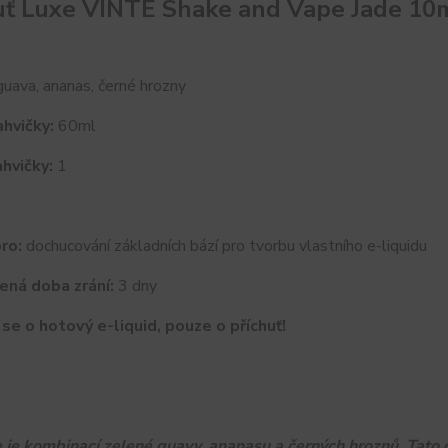
uť Luxe VINTE Shake and Vape Jade 10
uava, ananas, černé hrozny
hvičky:
60ml
hvičky:
1
ro:
dochucování základních bází pro tvorbu vlastního e-liquidu
ená doba zrání:
3 dny
se o hotový e-liquid, pouze o příchuť!
 je kombinací zelené guavy, ananasu a černých hroznů. Tat