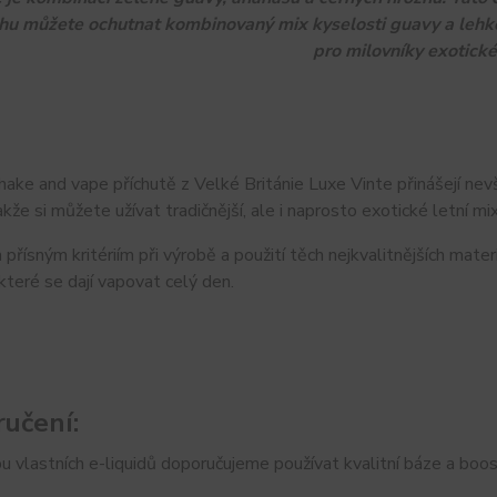
hu můžete ochutnat kombinovaný mix kyselosti guavy a lehké 
pro milovníky exotick
hake and vape příchutě z Velké Británie Luxe Vinte přinášejí nev
kže si můžete užívat tradičnější, ale i naprosto exotické letní mi
ch přísným kritériím při výrobě a použití těch nejkvalitnějších mate
 které se dají vapovat celý den.
učení:
u vlastních e-liquidů doporučujeme používat kvalitní báze a boos