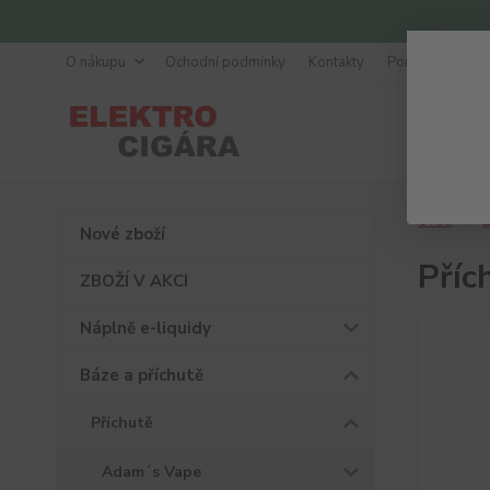
O nákupu
Ochodní podmínky
Kontakty
Poradna
Úvod
B
Nové zboží
Příc
ZBOŽÍ V AKCI
Náplně e-liquidy
Báze a příchutě
Příchutě
Adam´s Vape