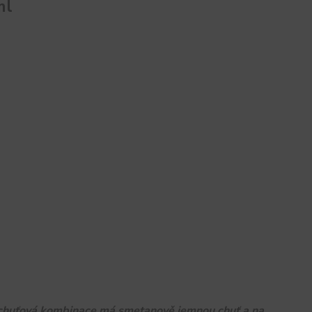
ml
o chuťová kombinace má smetanově jemnou chuť a na