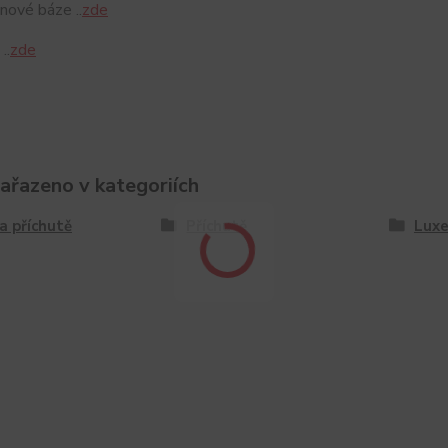
nové báze ..
zde
..
zde
zařazeno v kategoriích
a příchutě
Příchutě
Luxe