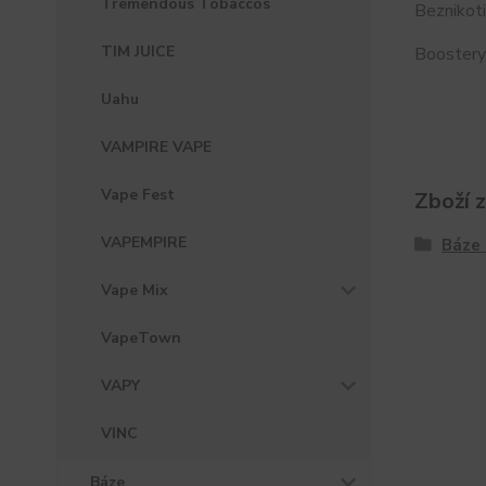
Tremendous Tobaccos
Beznikoti
TIM JUICE
Boostery 
Uahu
VAMPIRE VAPE
Vape Fest
Zboží 
VAPEMPIRE
Báze 
Vape Mix
VapeTown
VAPY
VINC
Báze