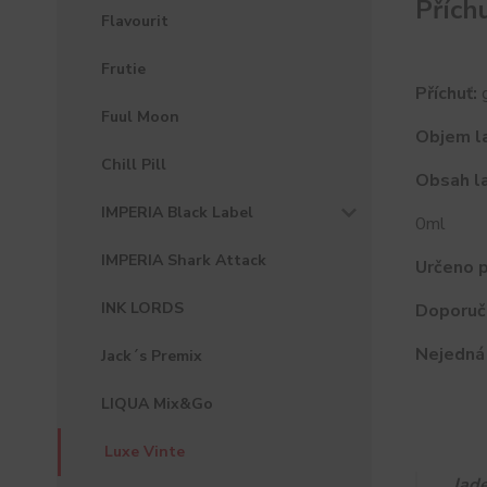
Přích
Flavourit
Frutie
Příchuť:
g
Fuul Moon
Objem la
Chill Pill
Obsah la
IMPERIA Black Label
0ml
IMPERIA Shark Attack
Určeno p
INK LORDS
Doporuč
Nejedná 
Jack´s Premix
LIQUA Mix&Go
Luxe Vinte
Jade