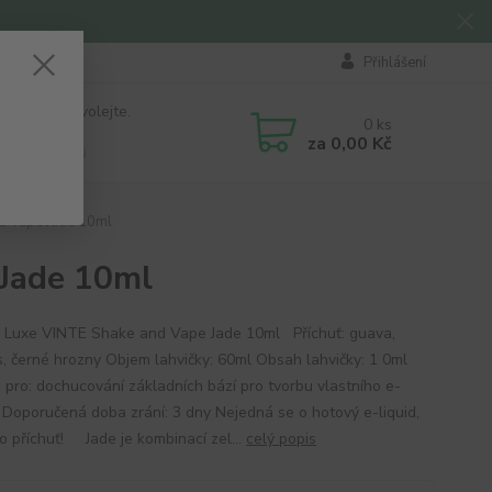
Přihlášení
 si rady? Zavolejte.
0
ks
184 411
za
0,00 Kč
á 8:00 - 16:00
d Vape Jade 10ml
 Jade 10ml
ť Luxe VINTE Shake and Vape Jade 10ml Příchuť: guava,
, černé hrozny Objem lahvičky: 60ml Obsah lahvičky: 1 0ml
 pro: dochucování základních bází pro tvorbu vlastního e-
u Doporučená doba zrání: 3 dny Nejedná se o hotový e-liquid,
o příchuť! Jade je kombinací zel...
celý popis