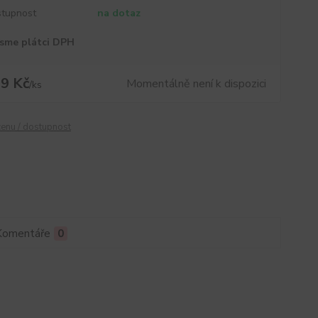
tupnost
na dotaz
sme plátci DPH
9 Kč
Momentálně není k dispozici
/
ks
cenu / dostupnost
Komentáře
0