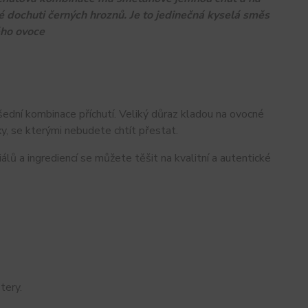
dochuti černých hroznů. Je to jedinečná kyselá směs
ého ovoce
šední kombinace příchutí. Veliký důraz kladou na ovocné
xy, se kterými nebudete chtít přestat.
riálů a ingrediencí se můžete těšit na kvalitní a autentické
tery.