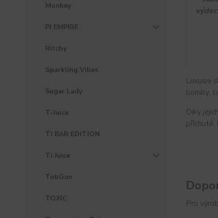
Monkey
výdec
PJ EMPIRE
Ritchy
Sparkling Vibes
Luxusní s
Sugar Lady
bomby, ta
Díky jeji
T-Juice
příchutě,
TI BAR EDITION
Ti Juice
TobGun
Dopor
TOXIC
Pro výrob