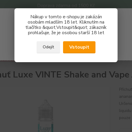
Doprava zdarma od 1500 Kč
Nákup v tomto e-shopu je zakázán
Získej slevu 3%
osobám mladším 18 let. Kliknutím na
tlačítko &quot;Vstoupit&quot; zákazník
Zaregistruj se a nakupuj se slevou právě teď!
Nevíte
prohlašuje, že je osobou starší 18 let
Hledat
733 
REGISTRAČNÍ FORMULÁŘ
Po - P
Vstoupit
Odejít
Zavřít
áze a příchutě
Příchutě
Luxe Vinte
Příchuť Luxe VINTE Shake an
huť Luxe VINTE Shake and Vape
Příchu
ananas
Určeno
liquid
pouze 