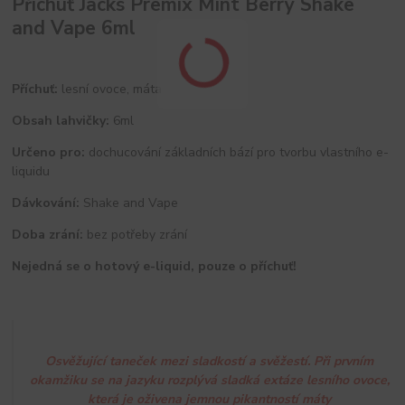
Příchuť Jacks Premix Mint Berry Shake
and Vape 6ml
Příchuť:
lesní ovoce, máta
Obsah lahvičky:
6ml
Určeno pro:
dochucování základních bází pro tvorbu vlastního e-
liquidu
Dávkování:
Shake and Vape
Doba zrání:
bez potřeby zrání
Nejedná se o hotový e-liquid, pouze o příchuť!
Osvěžující taneček mezi sladkostí a svěžestí. Při prvním
okamžiku se na jazyku rozplývá sladká extáze lesního ovoce,
která je oživena jemnou pikantností máty