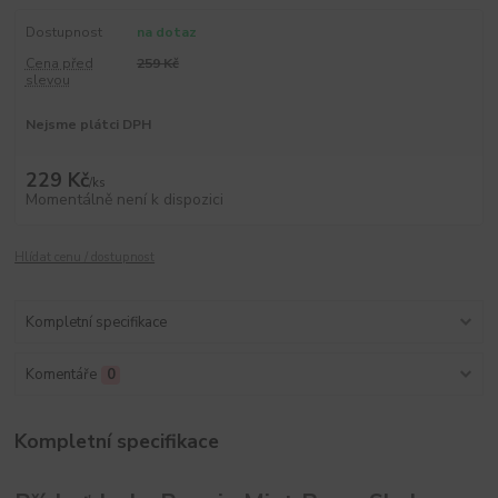
Dostupnost
na dotaz
Cena před
259 Kč
slevou
Nejsme plátci DPH
229 Kč
/
ks
Momentálně není k dispozici
Hlídat cenu / dostupnost
Kompletní specifikace
Komentáře
0
Kompletní specifikace