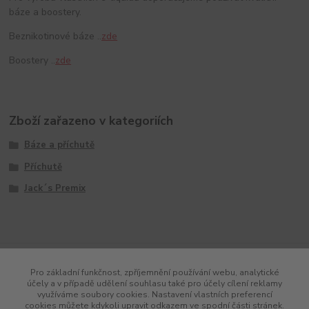
báze a boostery.
Beznikotinové báze ..
zde
Boostery ..
zde
Zboží zařazeno v kategoriích
Báze a příchutě
Příchutě
Jack´s Premix
Pro základní funkčnost, zpříjemnění používání webu, analytické
účely a v případě udělení souhlasu také pro účely cílení reklamy
využíváme soubory cookies. Nastavení vlastních preferencí
cookies můžete kdykoli upravit odkazem ve spodní části stránek.