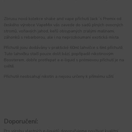
Zbrusu nová kolekce shake and vape příchutí Jack´s Premix od
českého výrobce VapeMix vás zavede do sadů plných ovocných
stromů, voňavých jahod, keřů obsypaných zralými malinami,
záhonků s rebarborou, ale i na neprozkoumaní exotická místa.
Příchutě jsou dodávány v praktické 60ml lahvičce s 6ml příchutě.
Tuto lahvičku stačí pouze dolít bází, popřípadě nikotinovým
Boosterem, dobře protřepat a e-liquid s prémiovou příchutí je na
světě.
Příchutě neobsahují nikotin a nejsou určeny k přímému užití.
Doporučení:
Pro výrobu vlastních e-liquidů doporučujeme používat kvalitní