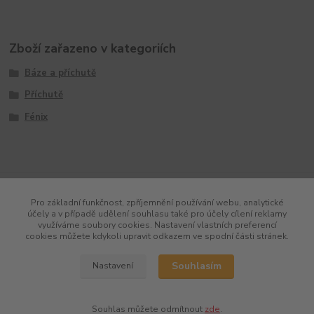
Zboží zařazeno v kategoriích
Báze a příchutě
Příchutě
Fénix
Pro základní funkčnost, zpříjemnění používání webu, analytické
účely a v případě udělení souhlasu také pro účely cílení reklamy
využíváme soubory cookies. Nastavení vlastních preferencí
cookies můžete kdykoli upravit odkazem ve spodní části stránek.
Souhlasím
Nastavení
Souhlas můžete odmítnout
zde
.