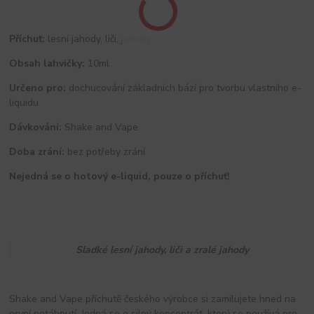
Příchuť:
lesní jahody, liči, jahody
Obsah lahvičky:
10ml
Určeno pro:
dochucování základních bází pro tvorbu vlastního e-
liquidu
Dávkování:
Shake and Vape
Doba zrání:
bez potřeby zrání
Nejedná se o hotový e-liquid, pouze o příchuť!
Sladké lesní jahody, liči a zralé jahody
Shake and Vape příchutě českého výrobce si zamilujete hned na
první potáhnutí. Jedná se o silný koncentrát, který se používá pro