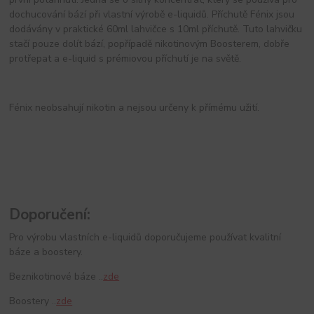
dochucování bází při vlastní výrobě e-liquidů. Příchutě Fénix jsou
dodávány v praktické 60ml lahvičce s 10ml příchutě. Tuto lahvičku
stačí pouze dolít bází, popřípadě nikotinovým Boosterem, dobře
protřepat a e-liquid s prémiovou příchutí je na světě.
Fénix neobsahují nikotin a nejsou určeny k přímému užití.
Doporučení:
Pro výrobu vlastních e-liquidů doporučujeme používat kvalitní
báze a boostery.
Beznikotinové báze ..
zde
Boostery ..
zde