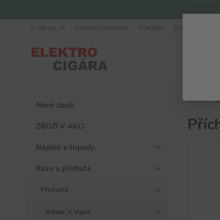
O nákupu
Ochodní podmínky
Kontakty
Poradna
Úvod
B
Nové zboží
Příc
ZBOŽÍ V AKCI
Náplně e-liquidy
Báze a příchutě
Příchutě
Adam´s Vape