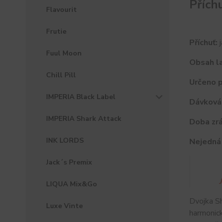
Přích
Flavourit
Frutie
Příchuť:
j
Fuul Moon
Obsah la
Chill Pill
Určeno p
IMPERIA Black Label
Dávková
IMPERIA Shark Attack
Doba zrá
INK LORDS
Nejedná 
Jack´s Premix
LIQUA Mix&Go
Dvojka S
Luxe Vinte
harmonick