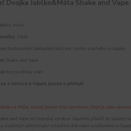
uť Dvojka Jablko&Máta Shake and Vape
ablko, máta
hvičky:
10ml
ro:
dochucování základních bází pro tvorbu vlastního e-liquidu
ní:
Shake and Vape
ní:
bez potřeby zrání
se o hotový e-liquid, pouze o příchuť!
Jablko a Máta, každý potah této symfonie chutí je jako skleni
hake and Vape od českého výrobce VapeMix přináší do vašeho va
y sladěných příchutí pro vytvoření dokonale vyváženého e-liquidu.