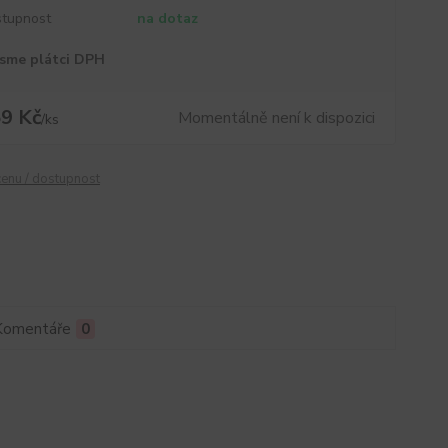
tupnost
na dotaz
sme plátci DPH
9 Kč
Momentálně není k dispozici
/
ks
cenu / dostupnost
Komentáře
0