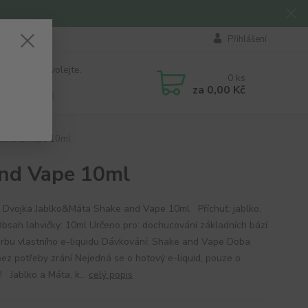
Přihlášení
 si rady? Zavolejte.
0
ks
184 411
za
0,00 Kč
á 8:00 - 16:00
ake and Vape 10ml
and Vape 10ml
ť Dvojka Jablko&Máta Shake and Vape 10ml Příchuť: jablko,
bsah lahvičky: 10ml Určeno pro: dochucování základních bází
orbu vlastního e-liquidu Dávkování: Shake and Vape Doba
 bez potřeby zrání Nejedná se o hotový e-liquid, pouze o
! Jablko a Máta, k...
celý popis