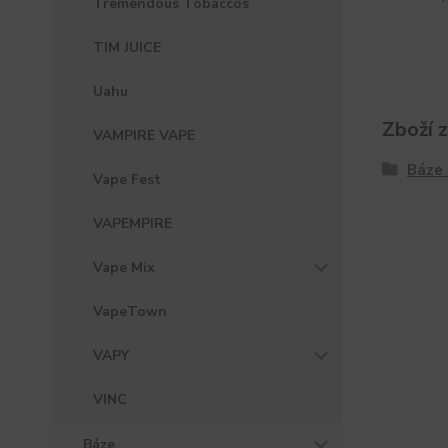
Tremendous Tobaccos
TIM JUICE
Uahu
Zboží 
VAMPIRE VAPE
Báze 
Vape Fest
VAPEMPIRE
Vape Mix
VapeTown
VAPY
VINC
Báze