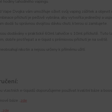
é hodiny lahodného vapingu.
 Vape Dvojka vám umožňuje oživit svůj vaping zážitek a objevit 
binace příchutí je pečlivě vybrána, aby vytvořila jedinečný a uspo
m dodá tu správnou dvojitou dávku chuti, kterou si zamilujete.
jsou dodávány v praktické 60ml lahvičce s 10ml příchutě. Tuto la
, dobře protřepat a e-liquid s prémiovou příchutí je na světě.
neobsahují nikotin a nejsou určeny k přímému užití.
učení:
u vlastních e-liquidů doporučujeme používat kvalitní báze a boos
nové báze ..
zde
..
zde