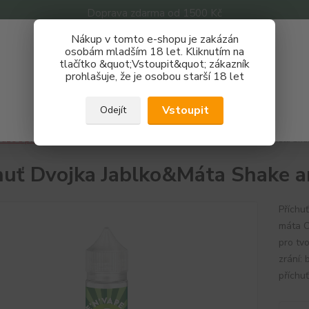
Doprava zdarma od 1500 Kč
Nákup v tomto e-shopu je zakázán
Získej slevu 3%
osobám mladším 18 let. Kliknutím na
tlačítko &quot;Vstoupit&quot; zákazník
Zaregistruj se a nakupuj se slevou právě teď!
Nevíte
prohlašuje, že je osobou starší 18 let
Hledat
733 
REGISTRAČNÍ FORMULÁŘ
Po - P
Vstoupit
Odejít
Zavřít
áze a příchutě
Příchutě
Dvojka
Příchuť Dvojka Jablko&Máta Sh
huť Dvojka Jablko&Máta Shake 
Příchu
máta O
pro tv
zrání:
příchuť