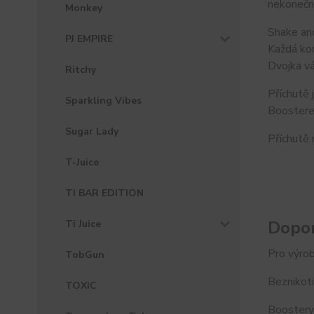
nekonečn
Monkey
Shake and
PJ EMPIRE
Každá kom
Dvojka vá
Ritchy
Příchutě 
Sparkling Vibes
Boosterem
Sugar Lady
Příchutě 
T-Juice
TI BAR EDITION
Dopor
Ti Juice
Pro výrob
TobGun
Beznikoti
TOXIC
Boostery 