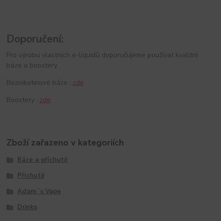
Doporučení:
Pro výrobu vlastních e-liquidů doporučujeme používat kvalitní
báze a boostery.
Beznikotinové báze ..
zde
Boostery ..
zde
Zboží zařazeno v kategoriích
Báze a příchutě
Příchutě
Adam´s Vape
Drinks