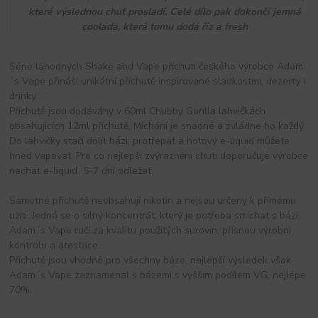
které výslednou chuť prosladí. Celé dílo pak dokončí jemná
coolada, která tomu dodá říz a fresh
Série lahodných Shake and Vape příchutí českého výrobce Adam
´s Vape přináší unikátní příchutě inspirované sladkostmi, dezerty i
drinky.
Příchutě jsou dodávány v 60ml Chubby Gorilla lahvičkách
obsahujících 12ml příchutě. Míchání je snadné a zvládne ho každý.
Do lahvičky stačí dolít bázi, protřepat a hotový e-liquid můžete
hned vapovat. Pro co nejlepší zvýrazněni chuti doporučuje výrobce
nechat e-liquid 5-7 dní odležet.
Samotné příchutě neobsahují nikotin a nejsou určeny k přímému
užití. Jedná se o silný koncentrát, který je potřeba smíchat s bází.
Adam´s Vape ručí za kvalitu použitých surovin, přísnou výrobní
kontrolu a atestace.
Příchutě jsou vhodné pro všechny báze, nejlepší výsledek však
Adam´s Vape zaznamenal s bázemi s vyšším podílem VG, nejlépe
70%.