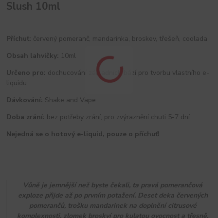
Slush 10ml
Příchuť:
červený pomeranč, mandarinka, broskev, třešeň, coolada
Obsah lahvičky:
10ml
Určeno pro:
dochucování základních bází pro tvorbu vlastního e-
liquidu
Dávkování:
Shake and Vape
Doba zrání:
bez potřeby zrání, pro zvýraznění chuti 5-7 dní
Nejedná se o hotový e-liquid, pouze o příchuť!
Vůně je jemnější než byste čekali, ta pravá pomerančová
exploze přijde až po prvním potažení. Deset deka červených
pomerančů, trošku mandarinek na doplnění citrusové
komplexnosti, zlomek broskví pro kulatou ovocnost a třesně,