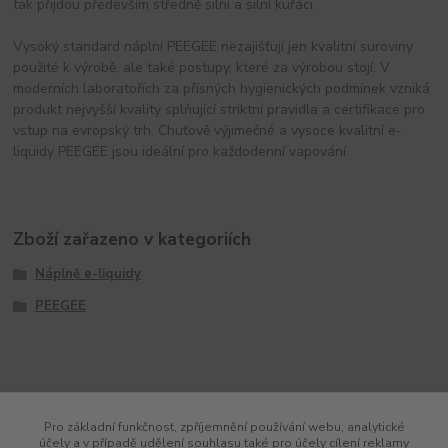
tak přijdou především středně silní a silní kuřáci.
Vysoký standard náplní PEEGEE nezajišťují jen kvalitní suroviny
použité k výrobě, ale také postupy, které za výrobou stojí. V
moderních laboratořích za přísných hygienických podmínek vzniká
produkt nejvyšší kvality splňující striktní pravidla a certifikace pro
vstup na evropský trh. Chuťově výjimečné a vysoce kvalitní e-
liquidy PEEGEE jsou ideální pro každodenní vapování.
Zboží zařazeno v kategoriích
Náplně e-liquidy
PEEGEE
Pro základní funkčnost, zpříjemnění používání webu, analytické
účely a v případě udělení souhlasu také pro účely cílení reklamy