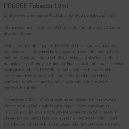
PEEGEE Tobacco 10ml
Chuťově výrazné náplně PEEGEE s bohatou nabídkou příchutí.
Intenzivní a nezaměnitelná příchuť tradičního tabáku s výraznou
dřevitou stopou.
Ovoce, tabáky, ale i nápoje, PEEGEE přichází s opravdu mnoha
náplněmi, mezi kterými si každý vybere tu svou oblíbenou. Svěží
meloun, šťavnatá jahoda i sladká vanilka jsou skvělými volbami
pro milovníky lahodných e-liquidů. Na své si ale přijdou i milovníci
vynikajících tabáků. PEEGEE jich má v nabídce hned několik a
kromě americké klasiky, nebo sladkého tabáku vás čekají i
vytříbené tabákové směsi plné silných tónů a jedinečných
chuťových zážitků.
S poměrem 70PG / 30VG si vychutnáte především intenzivní a
věrnou chuť každé z nabízených náplní. Svým poměrem se
PEEGEE e-liquid skvěle hodí pro menší elektronické cigarety a
především pro celou řadu pod systémů. Odpovídají tomu i vyšší
síly nikotinu, ve kterých jsou PEEGEE náplně dostupné. Na své si