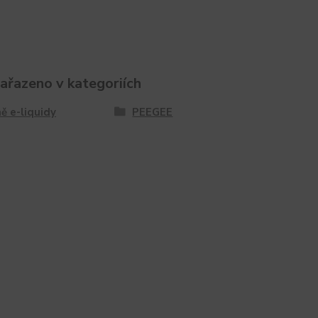
zařazeno v kategoriích
ě e-liquidy
PEEGEE