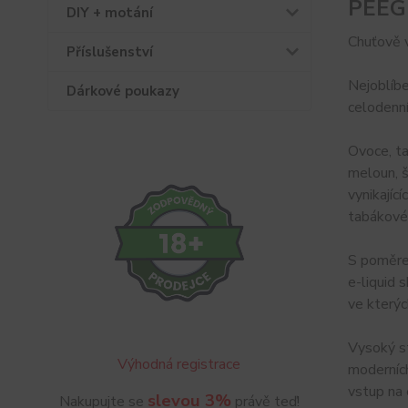
PEEG
DIY + motání
Chuťově 
Příslušenství
Nejoblíbe
Dárkové poukazy
celodenní
Ovoce, ta
meloun, š
vynikajíc
tabákové 
S poměre
e-liquid 
ve kterýc
Vysoký st
Výhodná registrace
moderních
vstup na 
slevou 3%
Nakupujte se
právě teď!