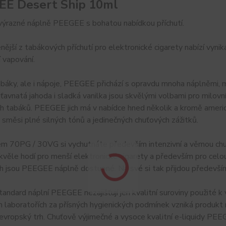
EE Desert Ship 10ml
výrazné náplně PEEGEE s bohatou nabídkou příchutí.
nější z tabákových příchutí pro elektronické cigarety nabízí vynikaj
 vapování.
báky, ale i nápoje, PEEGEE přichází s opravdu mnoha náplněmi, m
ťavnatá jahoda i sladká vanilka jsou skvělými volbami pro milovník
ích tabáků. PEEGEE jich má v nabídce hned několik a kromě americ
směsi plné silných tónů a jedinečných chuťových zážitků.
m 70PG / 30VG si vychutnáte především intenzivní a věrnou c
skvěle hodí pro menší elektronické cigarety a především pro celou
h jsou PEEGEE náplně dostupné. Na své si tak přijdou především st
andard náplní PEEGEE nezajišťují jen kvalitní suroviny použité k 
 laboratořích za přísných hygienických podmínek vzniká produkt nejv
evropský trh. Chuťově výjimečné a vysoce kvalitní e-liquidy PEE