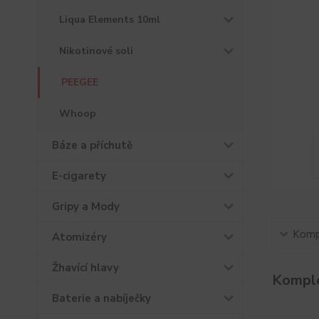
Liqua Elements 10ml
Nikotinové soli
PEEGEE
Whoop
Báze a příchutě
E-cigarety
Gripy a Mody
Kompl
Atomizéry
Žhavící hlavy
Komple
Baterie a nabíječky