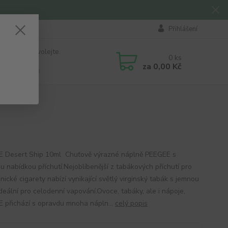
Přihlášení
 si rady? Zavolejte.
0
ks
184 411
za
0,00 Kč
á 8:00 - 16:00
 Desert Ship 10ml Chuťově výrazné náplně PEEGEE s
u nabídkou příchutí.Nejoblíbenější z tabákových příchutí pro
nické cigarety nabízí vynikající světlý virginský tabák s jemnou
Ideální pro celodenní vapování.Ovoce, tabáky, ale i nápoje,
 přichází s opravdu mnoha nápln...
celý popis