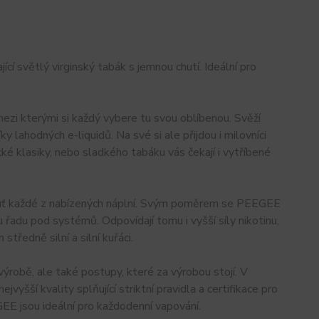
ící světlý virginský tabák s jemnou chutí. Ideální pro
ezi kterými si každý vybere tu svou oblíbenou. Svěží
y lahodných e-liquidů. Na své si ale přijdou i milovníci
ké klasiky, nebo sladkého tabáku vás čekají i vytříbené
huť každé z nabízených náplní. Svým poměrem se PEEGEE
 řadu pod systémů. Odpovídají tomu i vyšší síly nikotinu,
ředně silní a silní kuřáci.
výrobě, ale také postupy, které za výrobou stojí. V
yšší kvality splňující striktní pravidla a certifikace pro
GEE jsou ideální pro každodenní vapování.