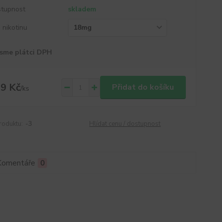
tupnost
skladem
a nikotinu
sme plátci DPH
9 Kč
Přidat do košíku
/
ks
roduktu:
-3
Hlídat cenu / dostupnost
Komentáře
0