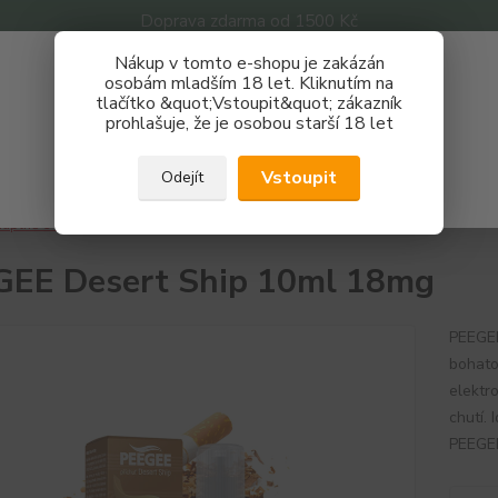
Doprava zdarma od 1500 Kč
Nákup v tomto e-shopu je zakázán
Získej slevu 3%
osobám mladším 18 let. Kliknutím na
tlačítko &quot;Vstoupit&quot; zákazník
Zaregistruj se a nakupuj se slevou právě teď!
Nevíte
prohlašuje, že je osobou starší 18 let
Hledat
733 
REGISTRAČNÍ FORMULÁŘ
Po - P
Vstoupit
Odejít
Zavřít
áplně e-liquidy
PEEGEE
PEEGEE Desert Ship 10ml 18mg
EE Desert Ship 10ml 18mg
PEEGEE
bohato
elektro
chutí. 
PEEGEE