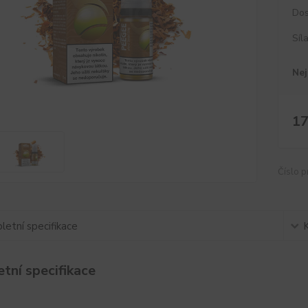
Dos
Síl
Nej
17
Číslo p
etní specifikace
tní specifikace