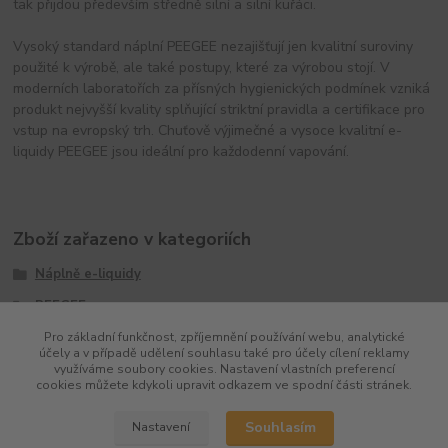
tak přijdou především středně silní a silní kuřáci.
Vysoký standard náplní PEEGEE nezajišťují jen kvalitní suroviny
použité k výrobě, ale také postupy, které za výrobou stojí. V
moderních laboratořích za přísných hygienických podmínek vzniká
produkt nejvyšší kvality splňující striktní pravidla a certifikace pro
vstup na evropský trh. Chuťově výjimečné a vysoce kvalitní e-
liquidy PEEGEE jsou ideální pro každodenní vapování.
Zboží zařazeno v kategoriích
Náplně e-liquidy
PEEGEE
Pro základní funkčnost, zpříjemnění používání webu, analytické
účely a v případě udělení souhlasu také pro účely cílení reklamy
využíváme soubory cookies. Nastavení vlastních preferencí
cookies můžete kdykoli upravit odkazem ve spodní části stránek.
Souhlasím
Nastavení