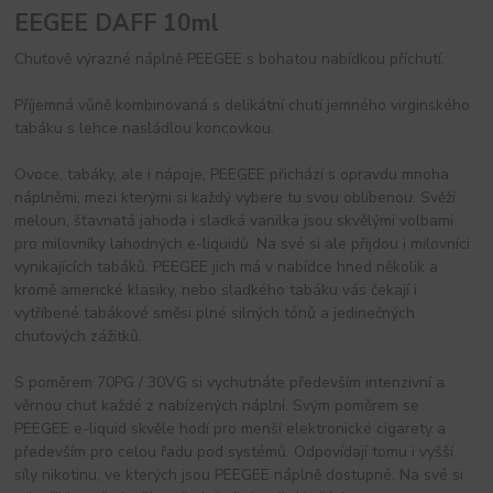
EEGEE DAFF 10ml
Chuťově výrazné náplně PEEGEE s bohatou nabídkou příchutí.
Příjemná vůně kombinovaná s delikátní chutí jemného virginského
tabáku s lehce nasládlou koncovkou.
Ovoce, tabáky, ale i nápoje, PEEGEE přichází s opravdu mnoha
náplněmi, mezi kterými si každý vybere tu svou oblíbenou. Svěží
meloun, šťavnatá jahoda i sladká vanilka jsou skvělými volbami
pro milovníky lahodných e-liquidů. Na své si ale přijdou i milovníci
vynikajících tabáků. PEEGEE jich má v nabídce hned několik a
kromě americké klasiky, nebo sladkého tabáku vás čekají i
vytříbené tabákové směsi plné silných tónů a jedinečných
chuťových zážitků.
S poměrem 70PG / 30VG si vychutnáte především intenzivní a
věrnou chuť každé z nabízených náplní. Svým poměrem se
PEEGEE e-liquid skvěle hodí pro menší elektronické cigarety a
především pro celou řadu pod systémů. Odpovídají tomu i vyšší
síly nikotinu, ve kterých jsou PEEGEE náplně dostupné. Na své si