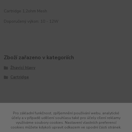
Cartridge 1,2ohm Mesh
Doporučený výkon: 10 - 12W
Zboží zařazeno v kategoriích
Žhavící hlavy
Cartridge
Pro základní funkčnost, zpříjemnění používání webu, analytické
účely a v případě udělení souhlasu také pro účely cílení reklamy
využíváme soubory cookies. Nastavení vlastních preferencí
cookies můžete kdykoli upravit odkazem ve spodní části stránek.