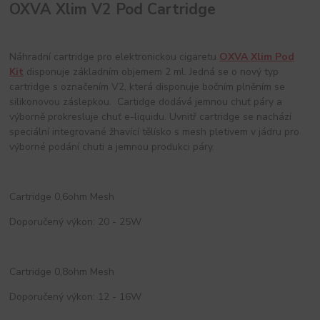
OXVA Xlim V2 Pod Cartridge
Náhradní cartridge pro elektronickou cigaretu
OXVA Xlim Pod
Kit
disponuje základním objemem 2 ml. Jedná se o nový typ
cartridge s označením V2, která disponuje bočním plněním se
silikonovou záslepkou. Cartidge dodává jemnou chuť páry a
výborně prokresluje chuť e-liquidu. Uvnitř cartridge se nachází
speciální integrované žhavící tělísko s mesh pletivem v jádru pro
výborné podání chuti a jemnou produkci páry.
Cartridge 0,6ohm Mesh
Doporučený výkon: 20 - 25W
Cartridge 0,8ohm Mesh
Doporučený výkon: 12 - 16W