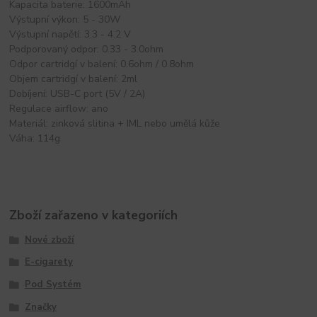
Kapacita baterie: 1600mAh
Výstupní výkon: 5 - 30W
Výstupní napětí: 3.3 - 4.2 V
Podporovaný odpor: 0.33 - 3.0ohm
Odpor cartridgí v balení: 0.6ohm / 0.8ohm
Objem cartridgí v balení: 2ml
Dobíjení: USB-C port (5V / 2A)
Regulace airflow: ano
Materiál: zinková slitina + IML nebo umělá kůže
Váha: 114g
Zboží zařazeno v kategoriích
Nové zboží
E-cigarety
Pod Systém
Značky