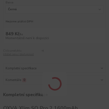
Barva
Nejsme plátci DPH
849 Kč
/
ks
Momentálně není k dispozici
Číslo produktu:
-4
Hlídat cenu / dostupnost
Kompletní specifikace
Komentáře
0
Kompletní specifikace
OXVA Xlim SQ Pro 2 1600mAh