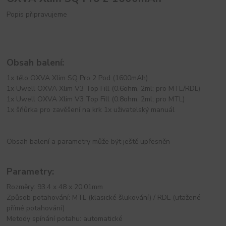
Popis připravujeme
Obsah balení:
1x tělo OXVA Xlim SQ Pro 2 Pod (1600mAh)
1x Uwell OXVA Xlim V3 Top Fill (0.6ohm, 2ml; pro MTL/RDL)
1x Uwell OXVA Xlim V3 Top Fill (0.8ohm, 2ml; pro MTL)
1x šňůrka pro zavěšení na krk 1x uživatelský manuál
Obsah balení a parametry může být ještě upřesněn
Parametry:
Rozměry: 93.4 x 48 x 20.01mm
Způsob potahování: MTL (klasické šlukování) / RDL (utažené
přímé potahování)
Metody spínání potahu: automatické