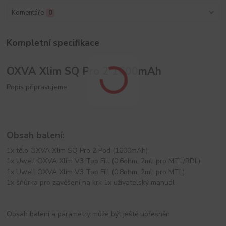
Komentáře
0
Kompletní specifikace
OXVA Xlim SQ Pro 2 1600mAh
Popis připravujeme
Obsah balení:
1x tělo OXVA Xlim SQ Pro 2 Pod (1600mAh)
1x Uwell OXVA Xlim V3 Top Fill (0.6ohm, 2ml; pro MTL/RDL)
1x Uwell OXVA Xlim V3 Top Fill (0.8ohm, 2ml; pro MTL)
1x šňůrka pro zavěšení na krk 1x uživatelský manuál
Obsah balení a parametry může být ještě upřesněn