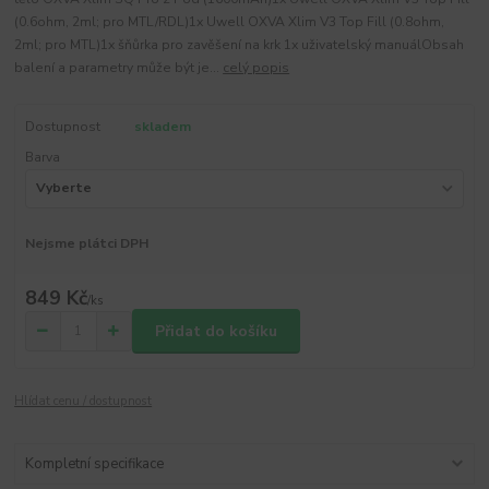
(0.6ohm, 2ml; pro MTL/RDL)1x Uwell OXVA Xlim V3 Top Fill (0.8ohm,
2ml; pro MTL)1x šňůrka pro zavěšení na krk 1x uživatelský manuálObsah
balení a parametry může být je...
celý popis
Dostupnost
skladem
Barva
Nejsme plátci DPH
849 Kč
/
ks
Přidat do košíku
Hlídat cenu / dostupnost
Kompletní specifikace