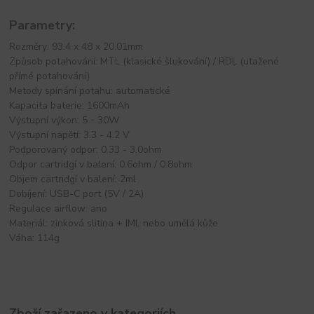
Parametry:
Rozměry: 93.4 x 48 x 20.01mm
Způsob potahování: MTL (klasické šlukování) / RDL (utažené
přímé potahování)
Metody spínání potahu: automatické
Kapacita baterie: 1600mAh
Výstupní výkon: 5 - 30W
Výstupní napětí: 3.3 - 4.2 V
Podporovaný odpor: 0.33 - 3.0ohm
Odpor cartridgí v balení: 0.6ohm / 0.8ohm
Objem cartridgí v balení: 2ml
Dobíjení: USB-C port (5V / 2A)
Regulace airflow: ano
Materiál: zinková slitina + IML nebo umělá kůže
Váha: 114g
Zboží zařazeno v kategoriích