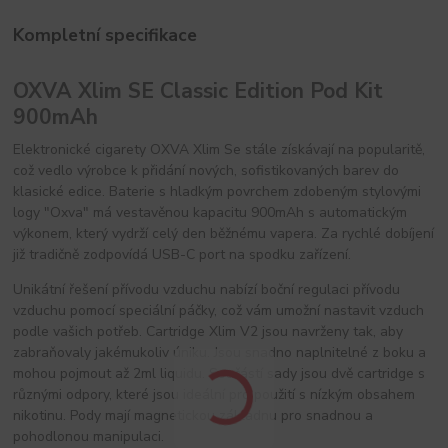
Kompletní specifikace
OXVA Xlim SE Classic Edition Pod Kit
900mAh
Elektronické cigarety OXVA Xlim Se stále získávají na popularitě,
což vedlo výrobce k přidání nových, sofistikovaných barev do
klasické edice. Baterie s hladkým povrchem zdobeným stylovými
logy "Oxva" má vestavěnou kapacitu 900mAh s automatickým
výkonem, který vydrží celý den běžnému vapera. Za rychlé dobíjení
již tradičně zodpovídá USB-C port na spodku zařízení.
Unikátní řešení přívodu vzduchu nabízí boční regulaci přívodu
vzduchu pomocí speciální páčky, což vám umožní nastavit vzduch
podle vašich potřeb. Cartridge Xlim V2 jsou navrženy tak, aby
zabraňovaly jakémukoliv úniku. Jsou snadno naplnitelné z boku a
mohou pojmout až 2ml liquidu. Součástí sady jsou dvě cartridge s
různými odpory, které jsou ideální pro použití s nízkým obsahem
nikotinu. Pody mají magnetickou základnu pro snadnou a
pohodlonou manipulaci.