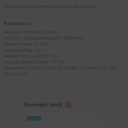
Obsah balení a parametry může být ještě upřesněn
Parametry:
Rozměry: 24.0x14.0x111.0mm
Hmotnost: 46g Kapacita baterie: 90000mAh
Výstupní výkon: 5 - 25W
Objem cartridge: 2ml
Dobíjení: USB-C port (5V / 1A)
Materiál: hliníková slitina + PCTG
Žhavící hlavy: 0.6Ω (20-25W) A1 & 0.8Ω (12-16W) A1 & 1.2Ω
(10-12W) A1
Související zboží
2
Novinka