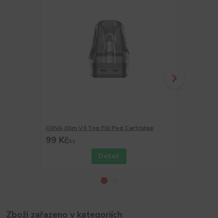
OXVA Xlim V3 Top Fill Pod Cartridge
OXVA Xlim V
99 Kč
99 Kč
/
ks
/
ks
Detail
Zboží zařazeno v kategoriích