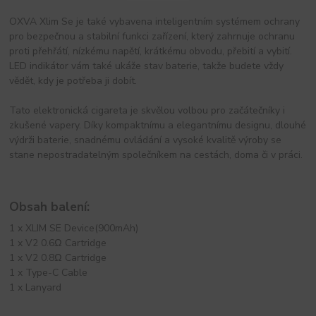
OXVA Xlim Se je také vybavena inteligentním systémem ochrany
pro bezpečnou a stabilní funkci zařízení, který zahrnuje ochranu
proti přehřátí, nízkému napětí, krátkému obvodu, přebití a vybití.
LED indikátor vám také ukáže stav baterie, takže budete vždy
vědět, kdy je potřeba ji dobít.
Tato elektronická cigareta je skvělou volbou pro začátečníky i
zkušené vapery. Díky kompaktnímu a elegantnímu designu, dlouhé
výdrži baterie, snadnému ovládání a vysoké kvalitě výroby se
stane nepostradatelným společníkem na cestách, doma či v práci.
Obsah balení:
1 x XLIM SE Device(900mAh)
1 x V2 0.6Ω Cartridge
1 x V2 0.8Ω Cartridge
1 x Type-C Cable
1 x Lanyard