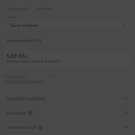
Dostupnost
skladem
Barva
Nejsme plátci DPH
549 Kč
/
ks
Momentálně není k dispozici
Číslo produktu:
-7
Hlídat cenu / dostupnost
Kompletní specifikace
Komentáře
0
Související zboží
2