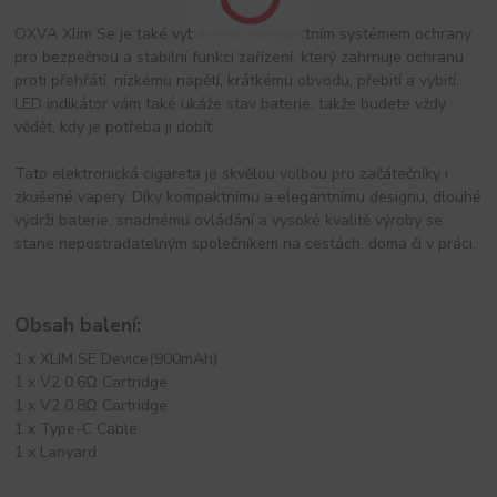
OXVA Xlim Se je také vybavena inteligentním systémem ochrany
pro bezpečnou a stabilní funkci zařízení, který zahrnuje ochranu
proti přehřátí, nízkému napětí, krátkému obvodu, přebití a vybití.
LED indikátor vám také ukáže stav baterie, takže budete vždy
vědět, kdy je potřeba ji dobít.
Tato elektronická cigareta je skvělou volbou pro začátečníky i
zkušené vapery. Díky kompaktnímu a elegantnímu designu, dlouhé
výdrži baterie, snadnému ovládání a vysoké kvalitě výroby se
stane nepostradatelným společníkem na cestách, doma či v práci.
Obsah balení:
1 x XLIM SE Device(900mAh)
1 x V2 0.6Ω Cartridge
1 x V2 0.8Ω Cartridge
1 x Type-C Cable
1 x Lanyard