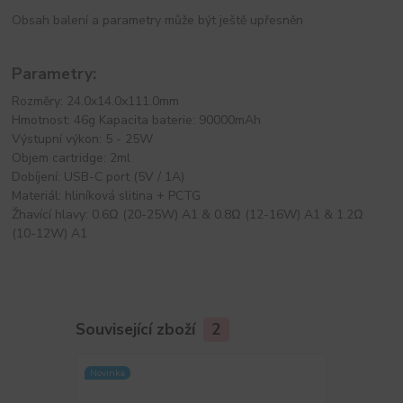
Obsah balení a parametry může být ještě upřesněn
Parametry:
Rozměry: 24.0x14.0x111.0mm
Hmotnost: 46g Kapacita baterie: 90000mAh
Výstupní výkon: 5 - 25W
Objem cartridge: 2ml
Dobíjení: USB-C port (5V / 1A)
Materiál: hliníková slitina + PCTG
Žhavící hlavy: 0.6Ω (20-25W) A1 & 0.8Ω (12-16W) A1 & 1.2Ω
(10-12W) A1
Související zboží
2
Novinka