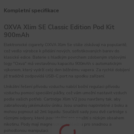
Kompletní specifikace
OXVA Xlim SE Classic Edition Pod Kit
900mAh
Elektronické cigarety OXVA Xlim Se stále získávají na popularitě,
což vedlo výrobce k přidání nových, sofistikovaných barev do
klasické edice. Baterie s hladkým povrchem zdobeným stylovými
logy "Oxva" má vestavěnou kapacitu 900mAh s automatickým
výkonem, který vydrží celý den běžnému vapera. Za rychlé dobíjení
již tradičně zodpovídá USB-C port na spodku zařízení.
Unikátní řešení přívodu vzduchu nabízí boční regulaci přívodu
vzduchu pomocí speciální páčky, což vám umožní nastavit vzduch
podle vašich potřeb. Cartridge Xlim V2 jsou navrženy tak, aby
zabraňovaly jakémukoliv úniku. Jsou snadno naplnitelné z boku a
mohou pojmout až 2ml liquidu. Součástí sady jsou dvě cartridge s
různými odpory, které jsou ideální pro použití s nízkým obsahem
nikotinu. Pody mají magnetickou základnu pro snadnou a
pohodlonou manipulaci.