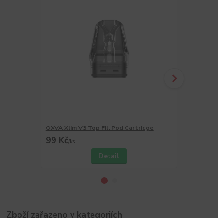
OXVA Xlim V3 Top Fill Pod Cartridge
OXVA Xlim V
99 Kč
99 Kč
/
ks
/
ks
Detail
Zboží zařazeno v kategoriích