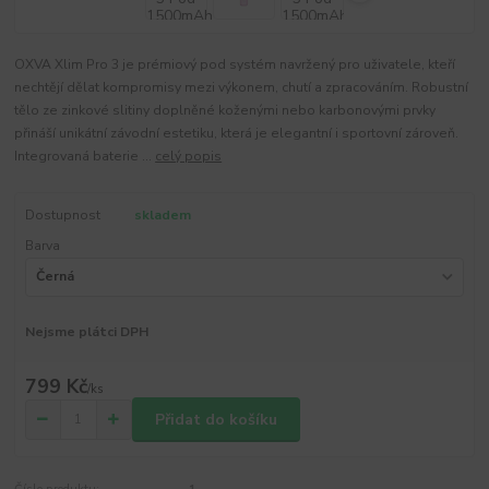
OXVA Xlim Pro 3 je prémiový pod systém navržený pro uživatele, kteří
nechtějí dělat kompromisy mezi výkonem, chutí a zpracováním. Robustní
tělo ze zinkové slitiny doplněné koženými nebo karbonovými prvky
přináší unikátní závodní estetiku, která je elegantní i sportovní zároveň.
Integrovaná baterie ...
celý popis
Dostupnost
skladem
Barva
Nejsme plátci DPH
799 Kč
/
ks
Přidat do košíku