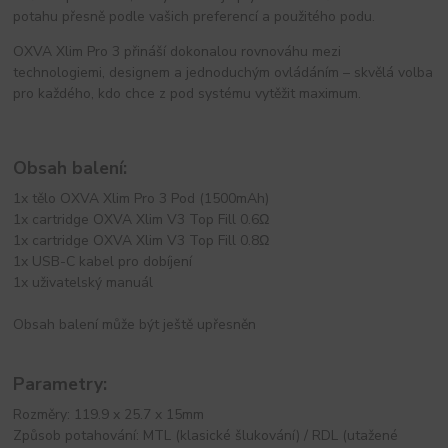
potahu přesně podle vašich preferencí a použitého podu.
OXVA Xlim Pro 3 přináší dokonalou rovnováhu mezi
technologiemi, designem a jednoduchým ovládáním – skvělá volba
pro každého, kdo chce z pod systému vytěžit maximum.
Obsah balení:
1x tělo OXVA Xlim Pro 3 Pod (1500mAh)
1x cartridge OXVA Xlim V3 Top Fill 0.6Ω
1x cartridge OXVA Xlim V3 Top Fill 0.8Ω
1x USB-C kabel pro dobíjení
1x uživatelský manuál
Obsah balení může být ještě upřesněn
Parametry:
Rozměry: 119.9 x 25.7 x 15mm
Způsob potahování: MTL (klasické šlukování) / RDL (utažené