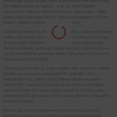
technologie Pulse System, která využívá vysokofrekvenční pulzy
pro stabilní výstup bez výkyvů – a to i při téměř vybitém
akumulátoru. Všechny důležité informace, jako je výkon, odpor,
počet potahů nebo stav baterie, zobrazuje kompaktní 1,05" HD
displej s výbornou čitelností i na přímém slunci.
Ovládání je intuitivní a přístupné pro každého – jediné multifunkční
tlačítko zvládne vše od zapnutí přes úpravu výkonu až po vstup
do menu nebo uzamčení. Zároveň je k dispozici automatická
aktivace potahem, takže stačí přiložit náustek k ústům a pára se
vytvoří okamžitě bez jakéhokoli stisku. Samozřejmě lze vapovat i
klasicky podržením tlačítka.
V balení jsou dva Xlim CL pody o objemu 2ml. Varianta s 0,6ohm
spirálkou je určena pro vzdušnější MTL nebo RDL styl a
intenzivnější chuť, zatímco pod s 0,8ohm nabídne klasické a
utažené MTL vapování. Oba pody se plní shora po odklápění
silikonové krytky bez nutnosti jejich vyjmutí ze zařízení, a díky
průhledné PCTG konstrukci máte neustálý přehled o zbývajícím
množství e-liquidu.
Nechybí ani precizně regulovatelný přívod vzduchu pomocí
bočního posuvníku, který umožňuje plynulé doladění tuhosti