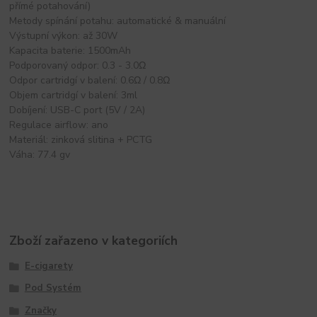
přímé potahování)
Metody spínání potahu: automatické & manuální
Výstupní výkon: až 30W
Kapacita baterie: 1500mAh
Podporovaný odpor: 0.3 - 3.0Ω
Odpor cartridgí v balení: 0.6Ω / 0.8Ω
Objem cartridgí v balení: 3ml
Dobíjení: USB-C port (5V / 2A)
Regulace airflow: ano
Materiál: zinková slitina + PCTG
Váha: 77.4 gv
Zboží zařazeno v kategoriích
E-cigarety
Pod Systém
Značky