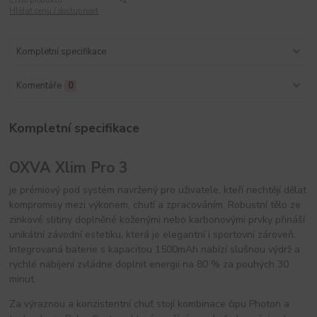
Číslo produktu:
-1
Hlídat cenu / dostupnost
Kompletní specifikace
Komentáře
0
Kompletní specifikace
OXVA Xlim Pro 3
je prémiový pod systém navržený pro uživatele, kteří nechtějí dělat
kompromisy mezi výkonem, chutí a zpracováním. Robustní tělo ze
zinkové slitiny doplněné koženými nebo karbonovými prvky přináší
unikátní závodní estetiku, která je elegantní i sportovní zároveň.
Integrovaná baterie s kapacitou 1500mAh nabízí slušnou výdrž a
rychlé nabíjení zvládne doplnit energii na 80 % za pouhých 30
minut.
Za výraznou a konzistentní chuť stojí kombinace čipu Photon a