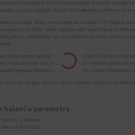
nou baterií o kapacitě 1500mAh poskytuje dostatek energie na ce
snadno a rychle dobijete. Skrytý LED indikátor s efektem „Starr
zení nevyžaduje žádné nastavování ani tlačítka – vše funguje au
mu podu až do 30W, takže stačí jen nabít, naplnit pod, potáhnout
olbou jak pro začátečníky, tak i pro zkušené uživatele, kteří hled
ýdrží.
naleznete kromě zařízení Xlim Go 2 také Xlim V3 pod s integrova
y. Pod má objem 2ml, snadno se plní po otevření silikonové krytky
oduché regulaci přívodu vzduchu si můžete snadno přizpůsobit vo
 Go 2 tak spojuje výborný výkon, snadnou obsluhu a atraktivní d
 balení a parametry
Xlim GO 2 zařízení
Xlim V3 Pod 0,8Ω