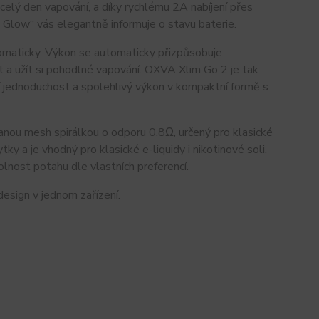
lý den vapování, a díky rychlému 2A nabíjení přes 
y Glow“ vás elegantně informuje o stavu baterie.
tomaticky. Výkon se automaticky přizpůsobuje 
 a užít si pohodlné vapování. OXVA Xlim Go 2 je tak 
ají jednoduchost a spolehlivý výkon v kompaktní formě s 
nou mesh spirálkou o odporu 0,8Ω, určený pro klasické 
 a je vhodný pro klasické e-liquidy i nikotinové soli. 
lnost potahu dle vlastních preferencí.
esign v jednom zařízení.