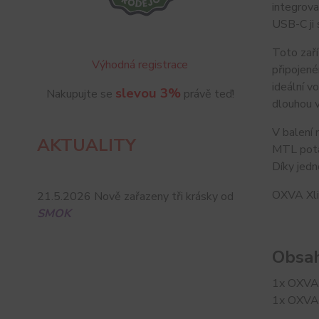
integrova
USB-C ji 
Toto zaří
Výhodná registrace
připojené
ideální v
slevou 3%
Nakupujte se
právě teď!
dlouhou v
V balení 
AKTUALITY
MTL potah
Díky jedn
OXVA Xlim
21.5.2026 Nově zařazeny tři krásky od
SMOK
Obsah
1x OXVA 
1x OXVA 