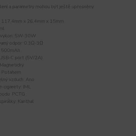
lení a parametry mohou být ještě upřesněny.
: 117,4mm x 26,4mm x 15mm
ml
í výkon: 5W-30W
aný odpor: 0,3Ω-3Ω
 1500mAh
: USB-C port (5V/2A)
 Magnetický
: Potahem
elný vzduch: Ano
e-cigarety: IML
 podu: PCTG
spirálky: Kanthal