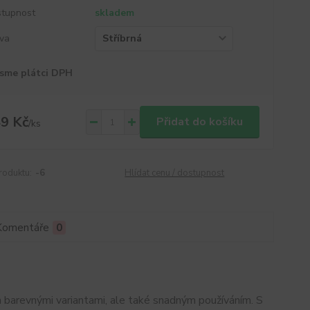
tupnost
skladem
va
sme plátci DPH
9 Kč
Přidat do košíku
/
ks
roduktu:
-6
Hlídat cenu / dostupnost
Komentáře
0
 barevnými variantami, ale také snadným používáním. S 