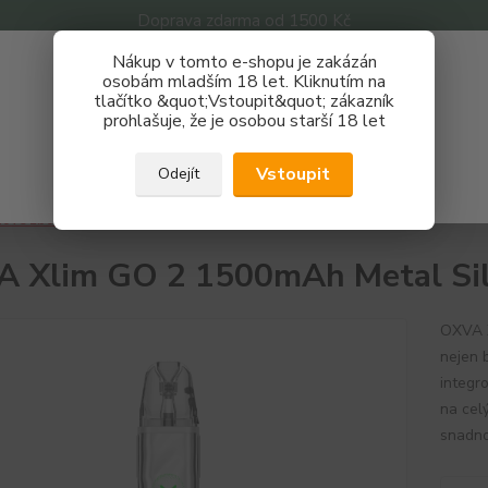
Doprava zdarma od 1500 Kč
Nákup v tomto e-shopu je zakázán
Získej slevu 3%
osobám mladším 18 let. Kliknutím na
tlačítko &quot;Vstoupit&quot; zákazník
Zaregistruj se a nakupuj se slevou právě teď!
Nevíte
prohlašuje, že je osobou starší 18 let
Hledat
733 
REGISTRAČNÍ FORMULÁŘ
Po - P
Vstoupit
Odejít
Zavřít
ové zboží
OXVA Xlim GO 2 1500mAh Metal Silver
 Xlim GO 2 1500mAh Metal Sil
OXVA X
nejen 
integr
na cel
snadno 