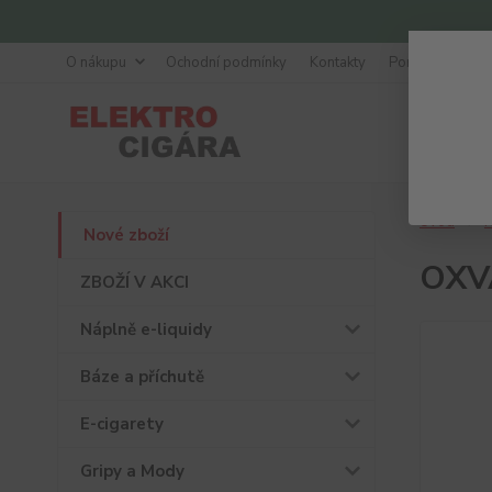
O nákupu
Ochodní podmínky
Kontakty
Poradna
Úvod
N
Nové zboží
OXVA
ZBOŽÍ V AKCI
Náplně e-liquidy
Báze a příchutě
E-cigarety
Gripy a Mody