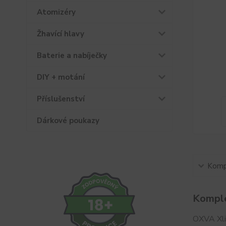
Atomizéry
Žhavící hlavy
Baterie a nabíječky
DIY + motání
Příslušenství
Dárkové poukazy
Kompl
Komple
OXVA Xlim