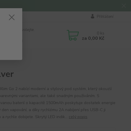
Přihlášení
 si rady? Zavolejte.
0
ks
184 411
za
0,00 Kč
á 8:00 - 16:00
ver
lim Go 2 nabízí moderní a stylový pod systém, který okouzlí
barevnými variantami, ale také snadným používáním. S
ovanou baterií o kapacitě 1500mAh poskytuje dostatek energie
ý den vapování, a díky rychlému 2A nabíjení přes USB-C ji
a rychle dobijete. Skrytý LED indik...
celý popis