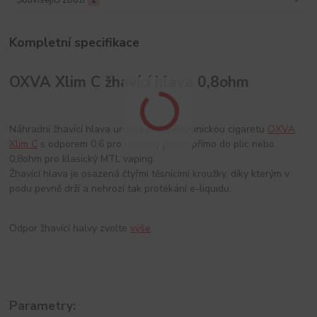
Kompletní specifikace
OXVA Xlim C žhavící hlava 0,8ohm
Náhradní žhavící hlava určená pro elektronickou cigaretu
OXVA
Xlim C
s odporem 0,6 pro utažený potah přímo do plic nebo
0,8ohm pro klasický MTL vaping.
Žhavící hlava je osazená čtyřmi těsnícími kroužky, díky kterým v
podu pevně drží a nehrozí tak protékání e-liquidu.
Odpor žhavící halvy zvolte
výše
Parametry: