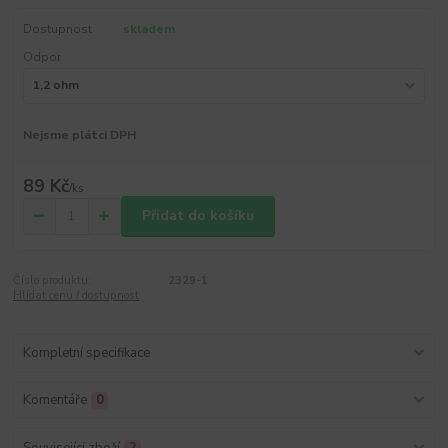
Dostupnost
skladem
Odpor
Nejsme plátci DPH
89 Kč
/
ks
Přidat do košíku
Číslo produktu:
2329-1
Hlídat cenu / dostupnost
Kompletní specifikace
Komentáře
0
Související zboží
2