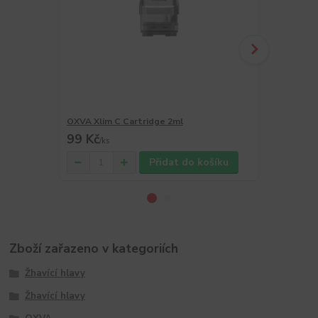
OXVA Xlim C Cartridge 2ml
OXVA Xlim C
99 Kč
699 Kč
/
ks
/
ks
Přidat do košíku
Zboží zařazeno v kategoriích
Žhavící hlavy
Žhavící hlavy