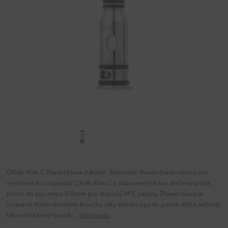
OXVA Xlim C žhavící hlava 0,8ohm Náhradní žhavící hlava určená pro
elektronickou cigaretu OXVA Xlim C s odporem 0,6 pro utažený potah
přímo do plic nebo 0,8ohm pro klasický MTL vaping.Žhavící hlava je
osazená čtyřmi těsnícími kroužky, díky kterým v podu pevně drží a nehrozí
tak protékání e-liquidu...
celý popis