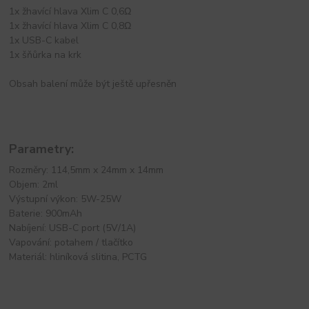
1x žhavící hlava Xlim C 0,6Ω
1x žhavící hlava Xlim C 0,8Ω
1x USB-C kabel
1x šňůrka na krk
Obsah balení může být ještě upřesněn
Parametry:
Rozměry: 114,5mm x 24mm x 14mm
Objem: 2ml
Výstupní výkon: 5W-25W
Baterie: 900mAh
Nabíjení: USB-C port (5V/1A)
Vapování: potahem / tlačítko
Materiál: hliníková slitina, PCTG