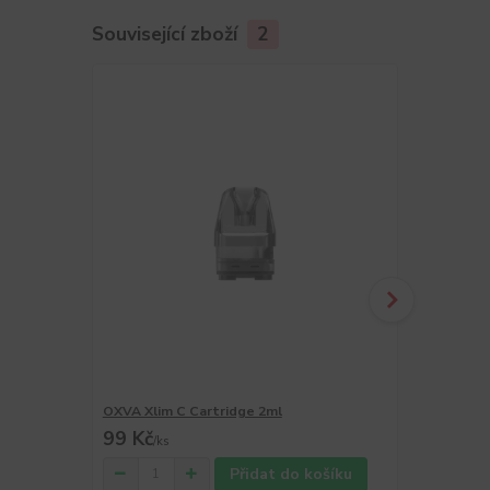
Související zboží
2
OXVA Xlim C Cartridge 2ml
OXVA Xlim C 
99 Kč
89 Kč
/
ks
/
ks
Přidat do košíku