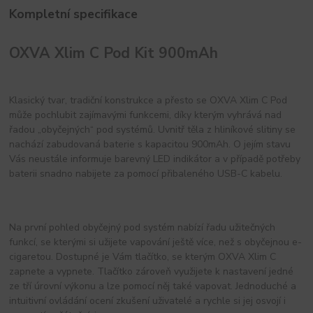
Kompletní specifikace
OXVA Xlim C Pod Kit 900mAh
Klasický tvar, tradiční konstrukce a přesto se OXVA Xlim C Pod
může pochlubit zajímavými funkcemi, díky kterým vyhrává nad
řadou „obyčejných“ pod systémů. Uvnitř těla z hliníkové slitiny se
nachází zabudovaná baterie s kapacitou 900mAh. O jejím stavu
Vás neustále informuje barevný LED indikátor a v případě potřeby
baterii snadno nabijete za pomocí přibaleného USB-C kabelu.
Na první pohled obyčejný pod systém nabízí řadu užitečných
funkcí, se kterými si užijete vapování ještě více, než s obyčejnou e-
cigaretou. Dostupné je Vám tlačítko, se kterým OXVA Xlim C
zapnete a vypnete. Tlačítko zároveň využijete k nastavení jedné
ze tří úrovní výkonu a lze pomocí něj také vapovat. Jednoduché a
intuitivní ovládání ocení zkušení uživatelé a rychle si jej osvojí i