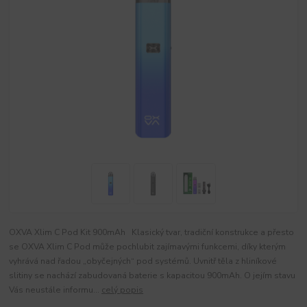
OXVA Xlim C Pod Kit 900mAh Klasický tvar, tradiční konstrukce a přesto
se OXVA Xlim C Pod může pochlubit zajímavými funkcemi, díky kterým
vyhrává nad řadou „obyčejných“ pod systémů. Uvnitř těla z hliníkové
slitiny se nachází zabudovaná baterie s kapacitou 900mAh. O jejím stavu
Vás neustále informu...
celý popis