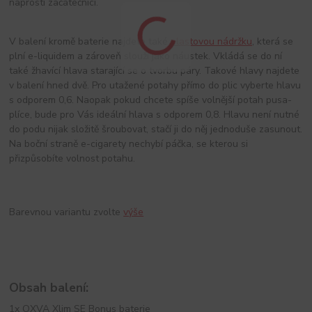
naprostí začátečníci.
V balení kromě baterie najdete také
plastovou nádržku
, která se
plní e-liquidem a zároveň slouží jako náustek. Vkládá se do ní
také žhavící hlava starající se o tvorbu páry. Takové hlavy najdete
v balení hned dvě. Pro utažené potahy přímo do plic vyberte hlavu
s odporem 0,6. Naopak pokud chcete spíše volnější potah pusa-
plíce, bude pro Vás ideální hlava s odporem 0,8. Hlavu není nutné
do podu nijak složitě šroubovat, stačí ji do něj jednoduše zasunout.
Na boční straně e-cigarety nechybí páčka, se kterou si
přizpůsobíte volnost potahu.
Barevnou variantu zvolte
výše
Obsah balení:
1x OXVA Xlim SE Bonus baterie