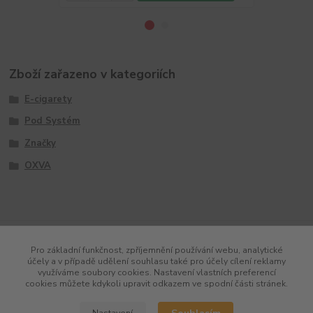
Zboží zařazeno v kategoriích
E-cigarety
Pod Systém
Značky
OXVA
Pro základní funkčnost, zpříjemnění používání webu, analytické
účely a v případě udělení souhlasu také pro účely cílení reklamy
využíváme soubory cookies. Nastavení vlastních preferencí
cookies můžete kdykoli upravit odkazem ve spodní části stránek.