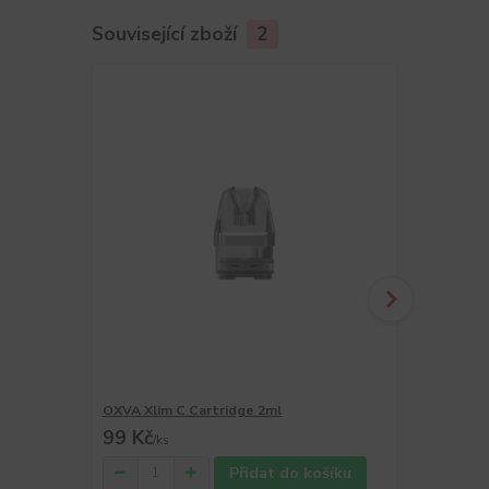
Související zboží
2
OXVA Xlim C Cartridge 2ml
OXVA Xlim C 
99 Kč
89 Kč
/
ks
/
ks
Přidat do košíku