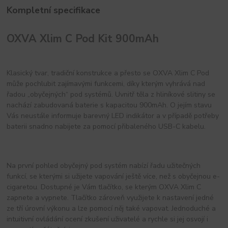
Kompletní specifikace
OXVA Xlim C Pod Kit 900mAh
Klasický tvar, tradiční konstrukce a přesto se OXVA Xlim C Pod
může pochlubit zajímavými funkcemi, díky kterým vyhrává nad
řadou „obyčejných“ pod systémů. Uvnitř těla z hliníkové slitiny se
nachází zabudovaná baterie s kapacitou 900mAh. O jejím stavu
Vás neustále informuje barevný LED indikátor a v případě potřeby
baterii snadno nabijete za pomocí přibaleného USB-C kabelu.
Na první pohled obyčejný pod systém nabízí řadu užitečných
funkcí, se kterými si užijete vapování ještě více, než s obyčejnou e-
cigaretou. Dostupné je Vám tlačítko, se kterým OXVA Xlim C
zapnete a vypnete. Tlačítko zároveň využijete k nastavení jedné
ze tří úrovní výkonu a lze pomocí něj také vapovat. Jednoduché a
intuitivní ovládání ocení zkušení uživatelé a rychle si jej osvojí i