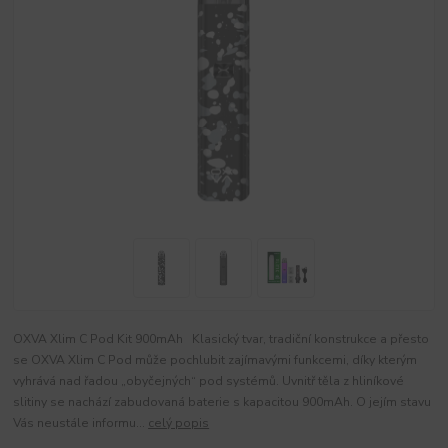
OXVA Xlim C Pod Kit 900mAh Klasický tvar, tradiční konstrukce a přesto
se OXVA Xlim C Pod může pochlubit zajímavými funkcemi, díky kterým
vyhrává nad řadou „obyčejných“ pod systémů. Uvnitř těla z hliníkové
slitiny se nachází zabudovaná baterie s kapacitou 900mAh. O jejím stavu
Vás neustále informu...
celý popis