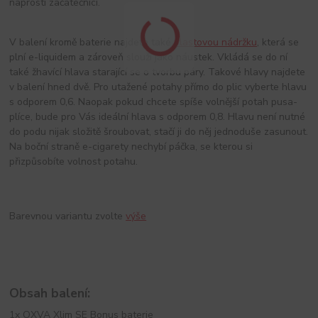
naprostí začátečníci.
V balení kromě baterie najdete také
plastovou nádržku
, která se
plní e-liquidem a zároveň slouží jako náustek. Vkládá se do ní
také žhavící hlava starající se o tvorbu páry. Takové hlavy najdete
v balení hned dvě. Pro utažené potahy přímo do plic vyberte hlavu
s odporem 0,6. Naopak pokud chcete spíše volnější potah pusa-
plíce, bude pro Vás ideální hlava s odporem 0,8. Hlavu není nutné
do podu nijak složitě šroubovat, stačí ji do něj jednoduše zasunout.
Na boční straně e-cigarety nechybí páčka, se kterou si
přizpůsobíte volnost potahu.
Barevnou variantu zvolte
výše
Obsah balení:
1x OXVA Xlim SE Bonus baterie