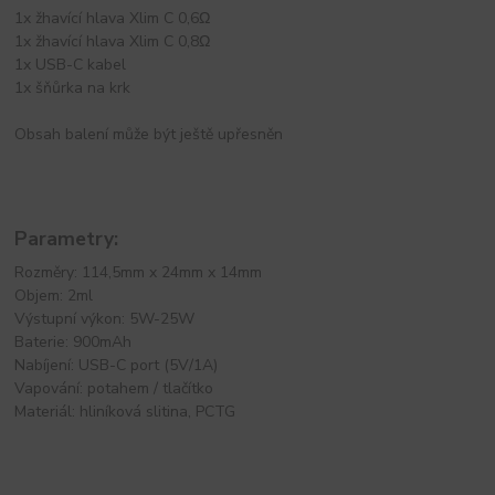
1x žhavící hlava Xlim C 0,6Ω
1x žhavící hlava Xlim C 0,8Ω
1x USB-C kabel
1x šňůrka na krk
Obsah balení může být ještě upřesněn
Parametry:
Rozměry: 114,5mm x 24mm x 14mm
Objem: 2ml
Výstupní výkon: 5W-25W
Baterie: 900mAh
Nabíjení: USB-C port (5V/1A)
Vapování: potahem / tlačítko
Materiál: hliníková slitina, PCTG