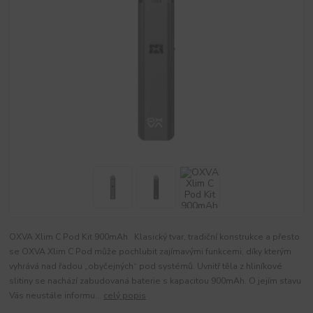
OXVA Xlim C Pod Kit 900mAh Klasický tvar, tradiční konstrukce a přesto
se OXVA Xlim C Pod může pochlubit zajímavými funkcemi, díky kterým
vyhrává nad řadou „obyčejných“ pod systémů. Uvnitř těla z hliníkové
slitiny se nachází zabudovaná baterie s kapacitou 900mAh. O jejím stavu
Vás neustále informu...
celý popis