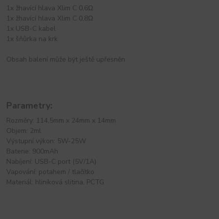
1x žhavící hlava Xlim C 0,6Ω
1x žhavící hlava Xlim C 0,8Ω
1x USB-C kabel
1x šňůrka na krk
Obsah balení může být ještě upřesněn
Parametry:
Rozměry: 114,5mm x 24mm x 14mm
Objem: 2ml
Výstupní výkon: 5W-25W
Baterie: 900mAh
Nabíjení: USB-C port (5V/1A)
Vapování: potahem / tlačítko
Materiál: hliníková slitina, PCTG