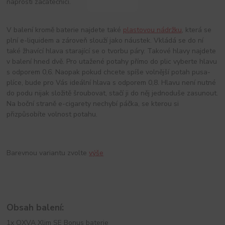
naprostí začátečníci.
V balení kromě baterie najdete také
plastovou nádržku
, která se
plní e-liquidem a zároveň slouží jako náustek. Vkládá se do ní
také žhavící hlava starající se o tvorbu páry. Takové hlavy najdete
v balení hned dvě. Pro utažené potahy přímo do plic vyberte hlavu
s odporem 0,6. Naopak pokud chcete spíše volnější potah pusa-
plíce, bude pro Vás ideální hlava s odporem 0,8. Hlavu není nutné
do podu nijak složitě šroubovat, stačí ji do něj jednoduše zasunout.
Na boční straně e-cigarety nechybí páčka, se kterou si
přizpůsobíte volnost potahu.
Barevnou variantu zvolte
výše
Obsah balení:
1x OXVA Xlim SE Bonus baterie