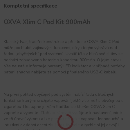
Kompletní specifikace
OXVA Xlim C Pod Kit 900mAh
Klasický tvar, tradiční konstrukce a přesto se OXVA Xlim C Pod
může pochlubit zajímavými funkcemi, díky kterým vyhrává nad
řadou „obyčejných“ pod systémů. Uvnitř těla z hliníkové slitiny se
nachází zabudovaná baterie s kapacitou 900mAh. O jejím stavu
Vás neustále informuje barevný LED indikátor a v případě potřeby
baterii snadno nabijete za pomocí přibaleného USB-C kabelu.
Na první pohled obyčejný pod systém nabízí řadu užitečných
funkcí, se kterými si užijete vapování ještě více, než s obyčejnou e-
cigaretou. Dostupné je Vám tlačítko, se kterým OXVA Xlim C
zapnete a vypnete. Tlačítko zároveň využijete k nastavení jedné
ze tří úrovní výkonu a lze pomocí něj také vapovat. Jednoduché a
intuitivní ovládání ocení zkušení uživatelé a rychle si jej osvojí i