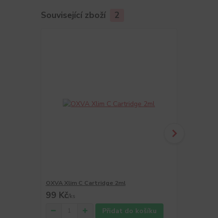
Související zboží
2
OXVA Xlim C Cartridge 2ml
OXVA Xlim C 
99 Kč
89 Kč
/
ks
/
ks
Přidat do košíku