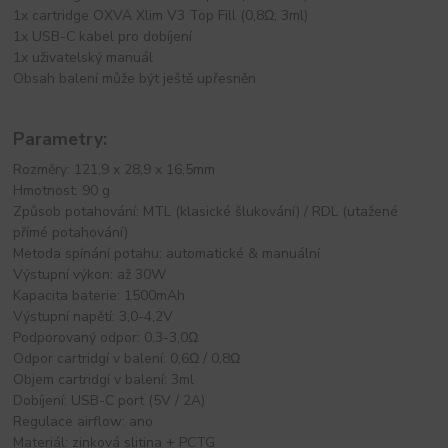
1x cartridge OXVA Xlim V3 Top Fill (0,8Ω; 3ml)
1x USB-C kabel pro dobíjení
1x uživatelský manuál
Obsah balení může být ještě upřesněn
Parametry:
Rozměry: 121,9 x 28,9 x 16,5mm
Hmotnost: 90 g
Způsob potahování: MTL (klasické šlukování) / RDL (utažené
přímé potahování)
Metoda spínání potahu: automatické & manuální
Výstupní výkon: až 30W
Kapacita baterie: 1500mAh
Výstupní napětí: 3,0-4,2V
Podporovaný odpor: 0,3-3,0Ω
Odpor cartridgí v balení: 0,6Ω / 0,8Ω
Objem cartridgí v balení: 3ml
Dobíjení: USB-C port (5V / 2A)
Regulace airflow: ano
Materiál: zinková slitina + PCTG