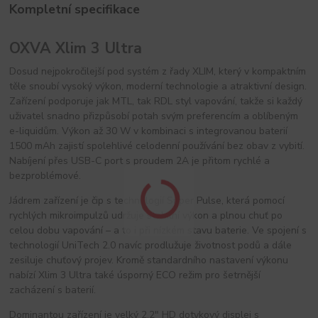
Kompletní specifikace
OXVA Xlim 3 Ultra
Dosud nejpokročilejší pod systém z řady XLIM, který v kompaktním
těle snoubí vysoký výkon, moderní technologie a atraktivní design.
Zařízení podporuje jak MTL, tak RDL styl vapování, takže si každý
uživatel snadno přizpůsobí potah svým preferencím a oblíbeným
e-liquidům. Výkon až 30 W v kombinaci s integrovanou baterií
1500 mAh zajistí spolehlivé celodenní používání bez obav z vybití.
Nabíjení přes USB-C port s proudem 2A je přitom rychlé a
bezproblémové.
Jádrem zařízení je čip s technologií Super Pulse, která pomocí
rychlých mikroimpulzů udržuje stabilní výkon a plnou chuť po
celou dobu vapování – a to i při nízkém stavu baterie. Ve spojení s
technologií UniTech 2.0 navíc prodlužuje životnost podů a dále
zesiluje chuťový projev. Kromě standardního nastavení výkonu
nabízí Xlim 3 Ultra také úsporný ECO režim pro šetrnější
zacházení s baterií.
Dominantou zařízení je velký 2,2" HD dotykový displej s