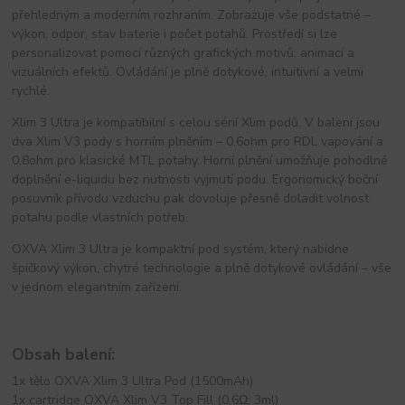
přehledným a moderním rozhraním. Zobrazuje vše podstatné –
výkon, odpor, stav baterie i počet potahů. Prostředí si lze
personalizovat pomocí různých grafických motivů, animací a
vizuálních efektů. Ovládání je plně dotykové, intuitivní a velmi
rychlé.
Xlim 3 Ultra je kompatibilní s celou sérií Xlim podů. V balení jsou
dva Xlim V3 pody s horním plněním – 0,6ohm pro RDL vapování a
0,8ohm pro klasické MTL potahy. Horní plnění umožňuje pohodlné
doplnění e-liquidu bez nutnosti vyjmutí podu. Ergonomický boční
posuvník přívodu vzduchu pak dovoluje přesně doladit volnost
potahu podle vlastních potřeb.
OXVA Xlim 3 Ultra je kompaktní pod systém, který nabídne
špičkový výkon, chytré technologie a plně dotykové ovládání – vše
v jednom elegantním zařízení.
Obsah balení:
1x tělo OXVA Xlim 3 Ultra Pod (1500mAh)
1x cartridge OXVA Xlim V3 Top Fill (0,6Ω; 3ml)