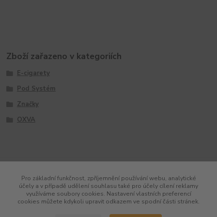
Zboží zařazeno v kategoriích
E-cigarety
Pod Systém
Značky
OXVA
Pro základní funkčnost, zpříjemnění používání webu, analytické
účely a v případě udělení souhlasu také pro účely cílení reklamy
využíváme soubory cookies. Nastavení vlastních preferencí
cookies můžete kdykoli upravit odkazem ve spodní části stránek.