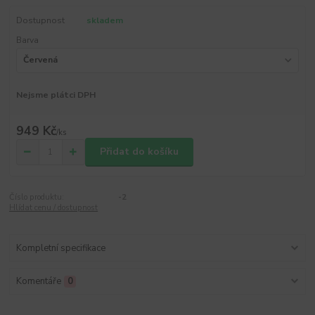
Dostupnost
skladem
Barva
Nejsme plátci DPH
949 Kč
/
ks
Přidat do košíku
Číslo produktu:
-2
Hlídat cenu / dostupnost
Kompletní specifikace
Komentáře
0