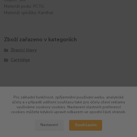
Materiál podu: PCTG
Materiál spirálky: Kanthal
Zboží zařazeno v kategoriích
Žhavící hlavy
Cartridge
Pro základní funkčnost, zpříjemnění používání webu, analytické
účely a v případě udělení souhlasu také pro účely cílení reklamy
využíváme soubory cookies. Nastavení vlastních preferencí
cookies můžete kdykoli upravit odkazem ve spodní části stránek.
Souhlasím
Nastavení