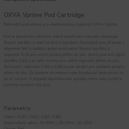
OXVA Vprime Pod Cartridge
Náhradní pod určený pro elektronickou cigaretu OXVA Vprime.
Pod je plastovou nádobou, která slouží jako náustek, obsahuje
žhavící spirálku a také se plní e-liquidem. Dostupné jsou tři pody s
objemem 5ml a zatímco jeden pod nabízí žhavící spirálku s
odporem 0,2Ω pro volné potahy přímo do plic, druhý pod má odpor
spirálky 0,4Ω a je také vhodný pro volné vapování přímo do plic,
třetí pod s odporem 0,6Ω a 0,8Ω je pak ideální pro utažené potahy
přímo do plic. Do baterie se nemusí nijak šroubovat, jednoduše se
do ní zasune. V případě opotřebování spirálky nebo vaty uvnitř je
potřeba vyměnit celý pod.
Parametry:
Odpor: 0,2Ω / 0,4Ω / 0,6Ω / 0,8Ω
Doporučený výkon: 45-60W / 28-38W / 20-25W
Objem: 5ml