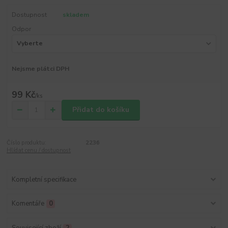
Dostupnost
skladem
Odpor
Nejsme plátci DPH
99 Kč
/
ks
Přidat do košíku
Číslo produktu:
2236
Hlídat cenu / dostupnost
Kompletní specifikace
Komentáře
0
Související zboží
2