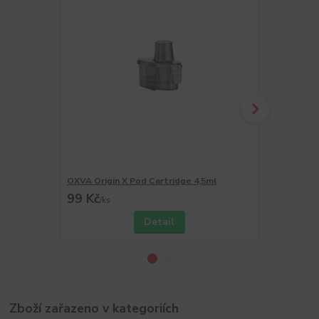
OXVA Origin X Pod Cartridge 4,5ml
OXVA Origin
99 Kč
999 Kč
/
ks
/
ks
Detail
Zboží zařazeno v kategoriích