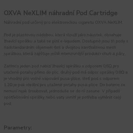
OXVA NeXLIM náhradní Pod Cartridge
Náhradní pod určený pro elektronickou cigaretu OXVA NeXLIM.
Pod je plastovou nádobou, která slouží jako náustek, obsahuje
žhavící spirálku a také se plní e-liquidem. Dostupné jsou tři pody s
nadstandardním objemem 4ml a dvojitou kanthalovou mesh
spirálkou, která zajišťuje ještě intenzivnější produkci chuti a páry.
Zatímco jeden pod nabízí žhavící spirálku s odporem 0,6Ω pro
utažené potahy přímo do plic, druhý pod má odpor spirálky 0,8Ω a
je vhodný pro volné vapování pusa-plíce, třetí pod s odporem
1,2Ω je pak ideální pro utažené potahy pusa-plíce. Do baterie se
nemusí nijak šroubovat, jednoduše se do ní zasune. V případě
opotřebování spirálky nebo vaty uvnitř je potřeba vyměnit celý
pod.
Parametry: