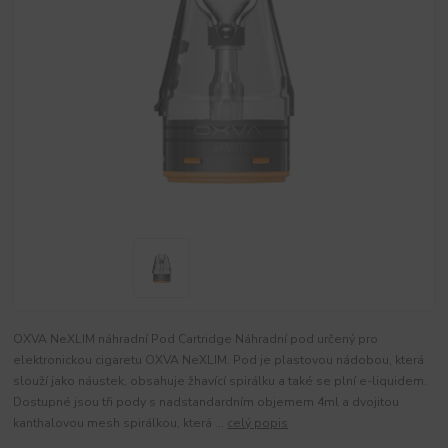
OXVA NeXLIM náhradní Pod Cartridge Náhradní pod určený pro
elektronickou cigaretu OXVA NeXLIM. Pod je plastovou nádobou, která
slouží jako náustek, obsahuje žhavící spirálku a také se plní e-liquidem.
Dostupné jsou tři pody s nadstandardním objemem 4ml a dvojitou
kanthalovou mesh spirálkou, která ...
celý popis