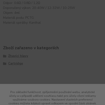
Odpor: 0,6Ω / 0,8Ω / 1,2Ω
Doporučený výkon: 20-40W / 12-32W / 10-25W
Objem: 4ml
Materiál podu: PCTG
Materiál spirálky: Kanthal
Zboží zařazeno v kategoriích
Žhavící hlavy
Cartridge
Pro základní funkčnost, zpříjemnění používání webu, analytické
účely a v případě udělení souhlasu také pro účely cílení reklamy
využíváme soubory cookies. Nastavení vlastních preferencí
cookies můžete kdykoli upravit odkazem ve spodní části stránek.