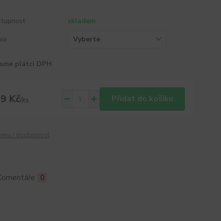
tupnost
skladem
va
sme plátci DPH
9 Kč
Přidat do košíku
/
ks
cenu / dostupnost
Komentáře
0