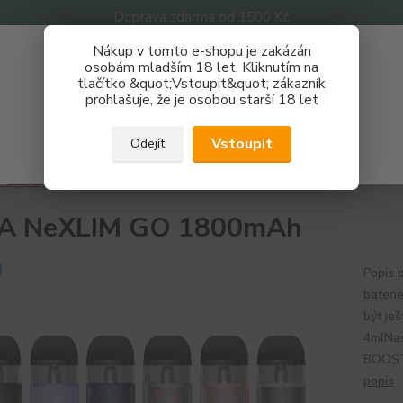
Doprava zdarma od 1500 Kč
Nákup v tomto e-shopu je zakázán
Získej slevu 3%
osobám mladším 18 let. Kliknutím na
tlačítko &quot;Vstoupit&quot; zákazník
Zaregistruj se a nakupuj se slevou právě teď!
Nevíte
prohlašuje, že je osobou starší 18 let
Hledat
733 
REGISTRAČNÍ FORMULÁŘ
Po - P
Vstoupit
Odejít
Zavřít
-cigarety
Značky
OXVA
OXVA NeXLIM GO 1800mAh
A NeXLIM GO 1800mAh
Popis 
bateri
být je
4mlNas
BOOSTB
popis