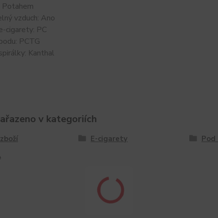
: Potahem
elný vzduch: Ano
e-cigarety: PC
 podu: PCTG
spirálky: Kanthal
zařazeno v kategoriích
zboží
E-cigarety
Pod
A