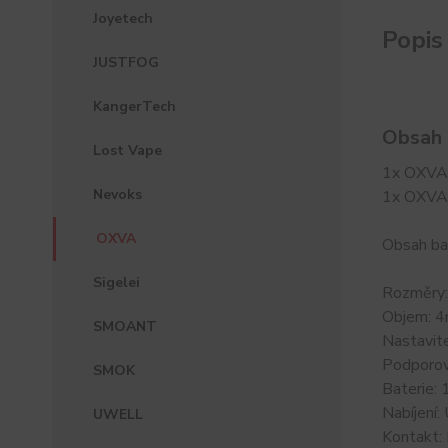
Joyetech
Popis
JUSTFOG
KangerTech
Obsah 
Lost Vape
1x OXVA 
Nevoks
1x OXVA
OXVA
Obsah ba
Sigelei
Rozměry
Objem: 4
SMOANT
Nastavit
Podporov
SMOK
Baterie:
Nabíjení
UWELL
Kontakt: