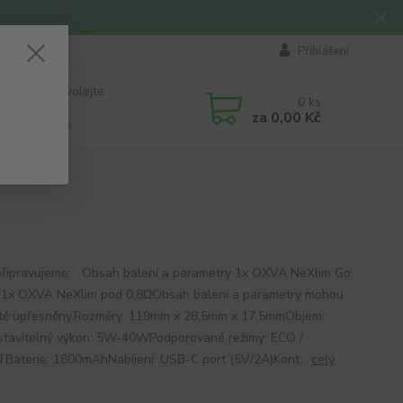
Přihlášení
 si rady? Zavolejte.
0
ks
184 411
za
0,00 Kč
á 8:00 - 16:00
připravujeme: Obsah balení a parametry 1x OXVA NeXlim Go
e1x OXVA NeXlim pod 0,8ΩObsah balení a parametry mohou
ště upřesněny.Rozměry: 119mm x 28,5mm x 17,5mmObjem:
tavitelný výkon: 5W-40WPodporované režimy: ECO /
aterie: 1800mAhNabíjení: USB-C port (5V/2A)Kont...
celý