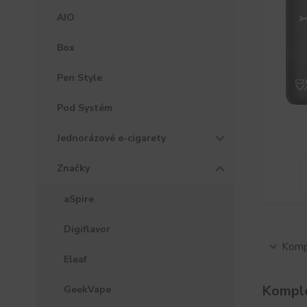
AIO
Box
Pen Style
Pod Systém
Jednorázové e-cigarety
Značky
aSpire
Digiflavor
Kompl
Eleaf
Komple
GeekVape