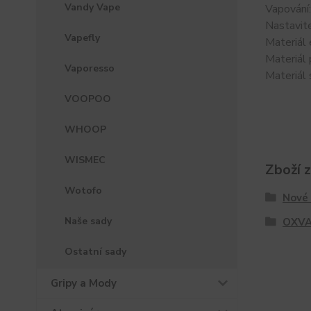
Vandy Vape
Vapování
Nastavit
Vapefly
Materiál 
Materiál
Vaporesso
Materiál 
VOOPOO
WHOOP
WISMEC
Zboží 
Wotofo
Nové 
Naše sady
OXV
Ostatní sady
Gripy a Mody