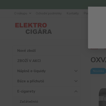
O nákupu
Ochodní podmínky
Kontakty
Poradna
Úvod
E
Nové zboží
OXV
ZBOŽÍ V AKCI
Náplně e-liquidy
Novinka
Báze a příchutě
E-cigarety
Začátečníci