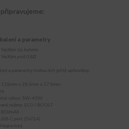
 připravujeme:
balení a parametry
NeXlim Go baterie
 NeXlim pod 0,8Ω
lení a parametry mohou být ještě upřesněny.
: 119mm x 28,5mm x 17,5mm
ml
elný výkon: 5W-40W
ané režimy: ECO / BOOST
 1800mAh
: USB-C port (5V/2A)
 Magnetický