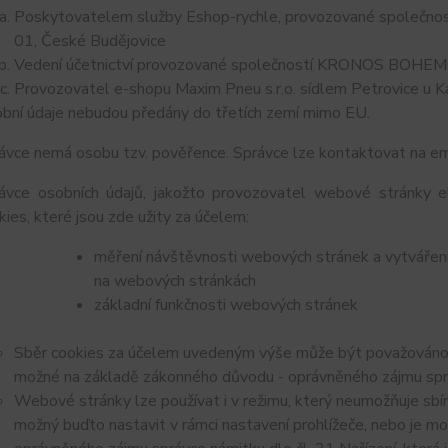
Poskytovatelem služby Eshop-rychle, provozované společnost
01, České Budějovice
Vedení účetnictví provozované společností KRONOS BOHEMIA 
Provozovatel e-shopu Maxim Pneu s.r.o. sídlem Petrovice u K
bní údaje nebudou předány do třetích zemí mimo EU.
ávce nemá osobu tzv. pověřence. Správce lze kontaktovat na em
ávce osobních údajů, jakožto provozovatel webové stránky el
kies, které jsou zde užity za účelem:
měření návštěvnosti webových stránek a vytváření s
na webových stránkách
základní funkčnosti webových stránek
Sběr cookies za účelem uvedeným výše může být považováno z
možné na základě zákonného důvodu - oprávněného zájmu správc
Webové stránky lze používat i v režimu, který neumožňuje sbír
možný buďto nastavit v rámci nastavení prohlížeče, nebo je m