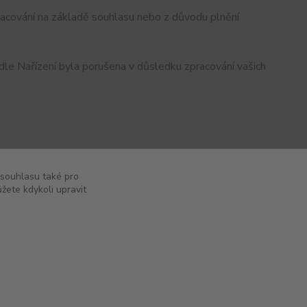
racování na základě souhlasu nebo z důvodu plnění
dle Nařízení byla porušena v důsledku zpracování vašich
 souhlasu také pro
žete kdykoli upravit
Vytvořeno na
Eshop-rychle.cz