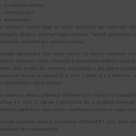
e-mailovou adresu
telefonní číslo
adresu/sídlo
e uvedené osobní údaje je nutné zpracovat pro odbavení obj
dávajícím dojde k uzavření kupní smlouvy. Takové zpracování os
acování je nezbytné pro splnění smlouvy.
dávající zpracovává tyto údaje rovněž za účelem evidence sml
inností smluvních stran. Uchování a zpracování osobních údajů
lední části plnění dle smlouvy, nepožaduje-li jiný právní pře
acování je možné na základě čl. 6 odst. 1 písm. c) a f) Nařízení –
ly oprávněných zájmů správce.
e-mailovou adresu, případně telefonní číslo mohou být kupujícím
žňuje § 7 odst. 3 zákona č.480/2004 Sb., o službách informační
 kdykoliv jakýmkoliv způsobem – například zasláním e-mailu nebo
acování osobních údajů je prováděno BENASKET s.r.o. tedy spr
acovávají také zpracovatelé: