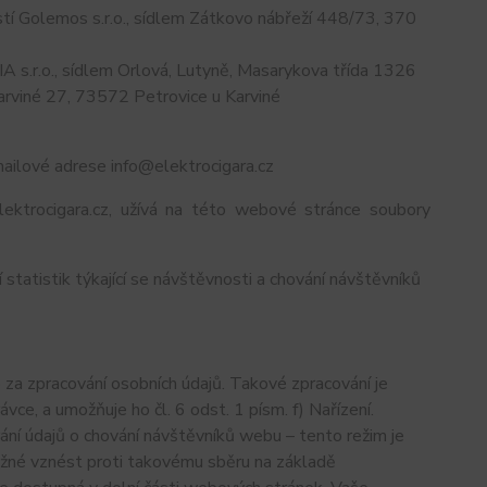
í Golemos s.r.o., sídlem Zátkovo nábřeží 448/73, 370
s.r.o., sídlem Orlová, Lutyně, Masarykova třída 1326
arviné 27, 73572 Petrovice u Karviné
ailové adrese info@elektrocigara.cz
ektrocigara.cz, užívá na této webové stránce soubory
tatistik týkající se návštěvnosti a chování návštěvníků
a zpracování osobních údajů. Takové zpracování je
e, a umožňuje ho čl. 6 odst. 1 písm. f) Nařízení.
ání údajů o chování návštěvníků webu – tento režim je
ožné vznést proti takovému sběru na základě