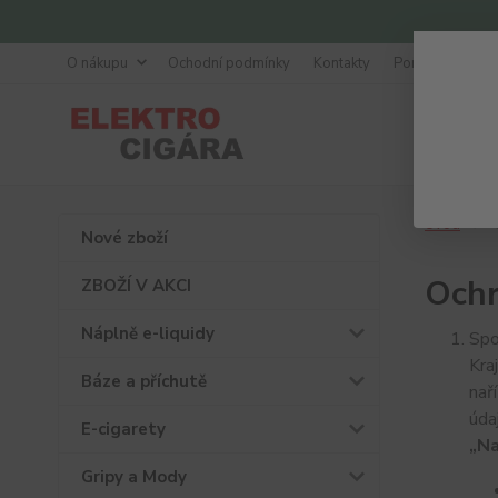
O nákupu
Ochodní podmínky
Kontakty
Poradna
Úvod
O
Nové zboží
Ochr
ZBOŽÍ V AKCI
Náplně e-liquidy
Spo
Kra
Báze a příchutě
nař
úda
E-cigarety
„Na
Gripy a Mody