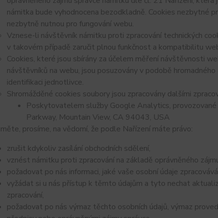
oprávněného zájmu správce námitku dle čl. 21 Nařízení, která 
námitka bude vyhodnocena bezodkladně. Cookies nezbytné p
nezbytně nutnou pro fungování webu.
Vznese-li návštěvník námitku proti zpracování technických co
v takovém případě zaručit plnou funkčnost a kompatibilitu we
Cookies, které jsou sbírány za účelem měření návštěvnosti webu
návštěvníků na webu, jsou posuzovány v podobě hromadného 
identifikaci jednotlivce.
Shromážděné cookies soubory jsou zpracovány dalšími zpracov
Poskytovatelem služby Google Analytics, provozované 
Parkway, Mountain View, CA 94043, USA
měte, prosíme, na vědomí, že podle Nařízení máte právo:
zrušit kdykoliv zasílání obchodních sdělení,
vznést námitku proti zpracování na základě oprávněného zájmu
požadovat po nás informaci, jaké vaše osobní údaje zpracováv
vyžádat si u nás přístup k těmto údajům a tyto nechat aktual
zpracování,
požadovat po nás výmaz těchto osobních údajů, výmaz proved