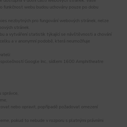
je dostupná v dolní části webových stránek. Vaše
ro funkčnost webu budou uchovány pouze po dobu
okies nezbytných pro fungování webových stránek, nelze
bových stránek.
 a vytváření statistik týkající se návštěvnosti a chování
celku a v anonymní podobě, která neumožňuje
ateli:
společností Google Inc., sídlem 1600 Amphitheatre
 správce,
áme,
izovat nebo opravit, popřípadě požadovat omezení
eme, pokud to nebude v rozporu s platnými právními