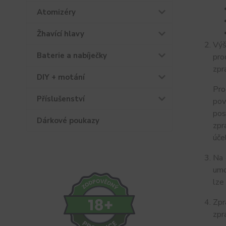
Atomizéry
Žhavící hlavy
Výš
Baterie a nabíječky
pro
zpr
DIY + motání
Pro
Příslušenství
pov
pos
Dárkové poukazy
zpr
úče
Na 
umo
lze
Zpr
zpr