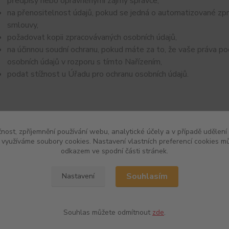
předpisy nebo oprávněnými zájmy správce,
na přenositelnost údajů, pokud se jedná o automatizované zp
smlouvy,
požadovat kopii zpracovávaných osobních údajů,
na účinnou soudní ochranu, pokud máte za to, že vaše práva po
osobních údajů v rozporu s tímto Nařízením,
podat stížnost u Úřadu pro ochranu osobních údajů.
čnost, zpříjemnění používání webu, analytické účely a v případě udělení
y využíváme soubory cookies. Nastavení vlastních preferencí cookies mů
odkazem ve spodní části stránek.
Souhlasím
Nastavení
Souhlas můžete odmítnout
zde
.