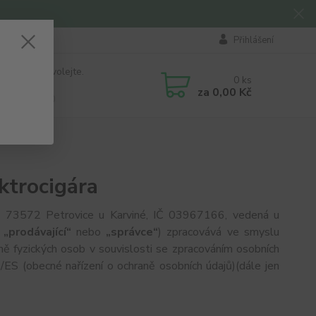
Přihlášení
 si rady? Zavolejte.
0
ks
184 411
za
0,00 Kč
á 8:00 - 16:00
ktrocigára
7, 73572 Petrovice u Karviné, IČ 03967166, vedená u
n
„prodávající“
nebo
„správce“
) zpracovává ve smyslu
ě fyzických osob v souvislosti se zpracováním osobních
ES (obecné nařízení o ochraně osobních údajů)(dále jen