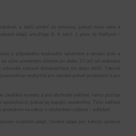
ednávek a další plnění ze smlouvy, pokud mezi vámi a
obních údajů umožňuje čl. 6 odst. 1 písm. b) Nařízení –
ouvy a případného budoucího uplatnění a obranu práv a
 je za výše uvedeným účelem po dobu 10 let od realizace
dpis uchování smluvní dokumentace po dobu delší. Takové
 zpracování je nezbytné pro splnění právní povinnosti a pro
u zasílány novinky a jiná obchodní sdělení, tento postup
 společnosti, pokud jej kupující neodmítne. Tato sdělení
 proklikem na odkaz v obchodním sdělení – odhlásit.
ávcem osobních údajů. Osobní údaje pro tohoto správce