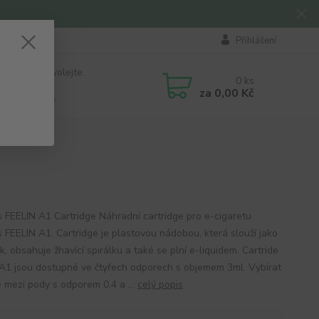
Přihlášení
 si rady? Zavolejte.
0
ks
184 411
za
0,00 Kč
á 8:00 - 16:00
 FEELIN A1 Cartridge Náhradní cartridge pro e-cigaretu
 FEELIN A1. Cartridge je plastovou nádobou, která slouží jako
, obsahuje žhavící spirálku a také se plní e-liquidem. Cartride
 A1 jsou dostupné ve čtyřech odporech s objemem 3ml. Vybírat
 mezi pody s odporem 0,4 a ...
celý popis