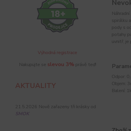
Nevok
Náhradní 
spirálku 
pody s o
potahy pu
uvnitř, j
Výhodná registrace
slevou 3%
Nakupujte se
právě teď!
Parame
Odpor: 0
Objem: 3
AKTUALITY
Balení: 
21.5.2026 Nově zařazeny tři krásky od
SMOK
Zboží 