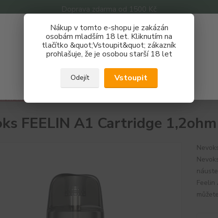
Doprava zdarma od 1500 Kč
Nákup v tomto e-shopu je zakázán
Získej slevu 3%
osobám mladším 18 let. Kliknutím na
tlačítko &quot;Vstoupit&quot; zákazník
Zaregistruj se a nakupuj se slevou právě teď!
Nevíte
prohlašuje, že je osobou starší 18 let
Hledat
733 
REGISTRAČNÍ FORMULÁŘ
Po - P
Vstoupit
Odejít
Zavřít
havící hlavy
Nevoks FEELIN A1 Cartridge 1,2ohm
ks FEELIN A1 Cartridge 1,2ohm
Nevoks
Nevoks
náustek
Feelin
můžete