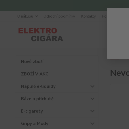
O nákupu
Ochodní podmínky
Kontakty
Poradna
Úvod
Ž
Nové zboží
Nevo
ZBOŽÍ V AKCI
Náplně e-liquidy
Báze a příchutě
E-cigarety
Gripy a Mody