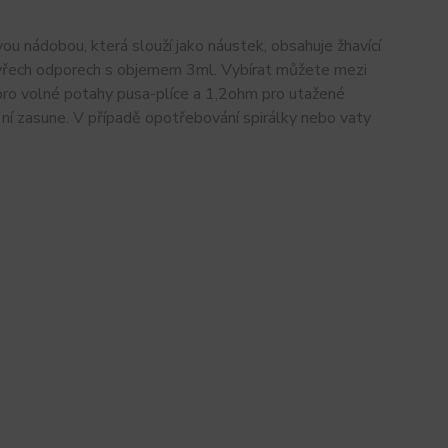
vou nádobou, která slouží jako náustek, obsahuje žhavící
 čtyřech odporech s objemem 3ml. Vybírat můžete mezi
ro volné potahy pusa-plíce a 1,2ohm pro utažené
 ní zasune. V případě opotřebování spirálky nebo vaty