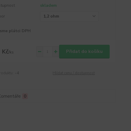
tupnost
skladem
por
sme plátci DPH
 Kč
Přidat do košíku
/
ks
roduktu:
-4
Hlídat cenu / dostupnost
Komentáře
0