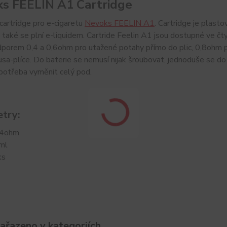
s FEELIN A1 Cartridge
cartridge pro e-cigaretu
Nevoks FEELIN A1
. Cartridge je plasto
a také se plní e-liquidem. Cartride Feelin A1 jsou dostupné ve
dporem 0,4 a 0,6ohm pro utažené potahy přímo do plic, 0,8ohm p
sa-plíce. Do baterie se nemusí nijak šroubovat, jednoduše se do
e potřeba vyměnit celý pod.
try:
,4ohm
ml
1ks
zařazeno v kategoriích