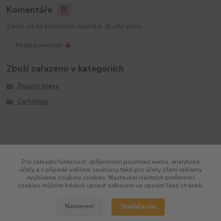
Komentáře
0
Zatím nikdo komentář nepřidal. Buďte první.
Přidat komentář
Zboží zařazeno v kategoriích
Žhavící hlavy
Cartridge
Pro základní funkčnost, zpříjemnění používání webu, analytické
účely a v případě udělení souhlasu také pro účely cílení reklamy
využíváme soubory cookies. Nastavení vlastních preferencí
cookies můžete kdykoli upravit odkazem ve spodní části stránek.
Souhlasím
Nastavení