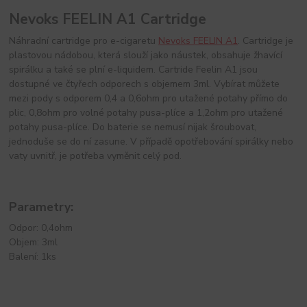
Nevoks FEELIN A1 Cartridge
Náhradní cartridge pro e-cigaretu
Nevoks FEELIN A1
. Cartridge je
plastovou nádobou, která slouží jako náustek, obsahuje žhavící
spirálku a také se plní e-liquidem. Cartride Feelin A1 jsou
dostupné ve čtyřech odporech s objemem 3ml. Vybírat můžete
mezi pody s odporem 0,4 a 0,6ohm pro utažené potahy přímo do
plic, 0,8ohm pro volné potahy pusa-plíce a 1,2ohm pro utažené
potahy pusa-plíce. Do baterie se nemusí nijak šroubovat,
jednoduše se do ní zasune. V případě opotřebování spirálky nebo
vaty uvnitř, je potřeba vyměnit celý pod.
Parametry:
Odpor: 0,4ohm
Objem: 3ml
Balení: 1ks