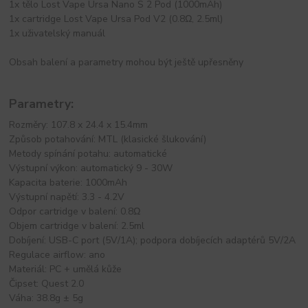
1x tělo Lost Vape Ursa Nano S 2 Pod (1000mAh)
1x cartridge Lost Vape Ursa Pod V2 (0.8Ω, 2.5ml)
1x uživatelský manuál
Obsah balení a parametry mohou být ještě upřesněny
Parametry:
Rozměry: 107.8 x 24.4 x 15.4mm
Způsob potahování: MTL (klasické šlukování)
Metody spínání potahu: automatické
Výstupní výkon: automatický 9 - 30W
Kapacita baterie: 1000mAh
Výstupní napětí: 3.3 - 4.2V
Odpor cartridge v balení: 0.8Ω
Objem cartridge v balení: 2.5ml
Dobíjení: USB-C port (5V/1A); podpora dobíjecích adaptérů 5V/2A
Regulace airflow: ano
Materiál: PC + umělá kůže
Čipset: Quest 2.0
Váha: 38.8g ± 5g