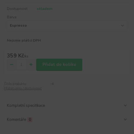
Dostupnost
skladem
Barva
Nejsme plátci DPH
359 Kč
/
ks
Přidat do košíku
Číslo produktu:
-4
Hlídat cenu / dostupnost
Kompletní specifikace
Komentáře
0