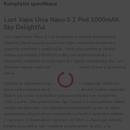
Kompletní specifikace
Lost Vape Ursa Nano S 2 Pod 1000mAh
Sky Delightful
Lost Vape Ursa Nano S 2 je elegantní a stylová elektronická 
cigareta, která upoutá pozornost svým unikátním designem s 
luxusním panelem z umělé kůže. Tento pod systém je ideální 
volbou pro každou příležitost a díky své lehké konstrukci a 
snadnému ovládání se hodí nejen pro úplné začátečníky, ale i pro 
zkušené vapery, kteří ocení jeho propracovaný vzhled a spolehlivý 
výkon.
Zařízení je vybaveno integrovanou baterií o kapacitě 1000mAh, 
která vám poskytne dostatek energie pro dlouhé hodiny vapování. 
Baterii lze rychle a pohodlně dobít prostřednictvím moderního 
USB-C portu. Díky pokročilému čipu Quest 2.0 není potřeba žádné 
složité nastavování – po připojení kompatibilního podu se výkon 
automaticky přizpůsobí pro maximální pohodlí a optimální zážitek 
z vapování. S maximálním výkonem až 30W si užijete jak volnější 
potahy pusa-plíce, tak i utažené potahy přímo do plic, a to 