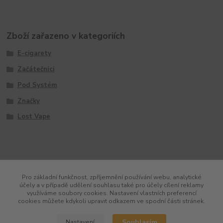
Zboží zařazeno v kategoriích
E-cigarety
Začátečníci
Pod Systém
Značky
Lost Vape
Pro základní funkčnost, zpříjemnění používání webu, analytické
účely a v případě udělení souhlasu také pro účely cílení reklamy
využíváme soubory cookies. Nastavení vlastních preferencí
cookies můžete kdykoli upravit odkazem ve spodní části stránek.
Souhlasím
Nastavení