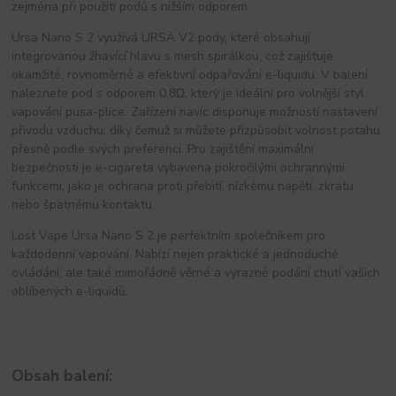
zejména při použití podů s nižším odporem.
Ursa Nano S 2 využívá URSA V2 pody, které obsahují 
integrovanou žhavící hlavu s mesh spirálkou, což zajišťuje 
okamžité, rovnoměrné a efektivní odpařování e-liquidu. V balení 
naleznete pod s odporem 0,8Ω, který je ideální pro volnější styl 
vapování pusa-plíce. Zařízení navíc disponuje možností nastavení 
přívodu vzduchu, díky čemuž si můžete přizpůsobit volnost potahu 
přesně podle svých preferencí. Pro zajištění maximální 
bezpečnosti je e-cigareta vybavena pokročilými ochrannými 
funkcemi, jako je ochrana proti přebití, nízkému napětí, zkratu 
nebo špatnému kontaktu.
Lost Vape Ursa Nano S 2 je perfektním společníkem pro 
každodenní vapování. Nabízí nejen praktické a jednoduché 
ovládání, ale také mimořádně věrné a výrazné podání chutí vašich 
oblíbených e-liquidů.
Obsah balení: