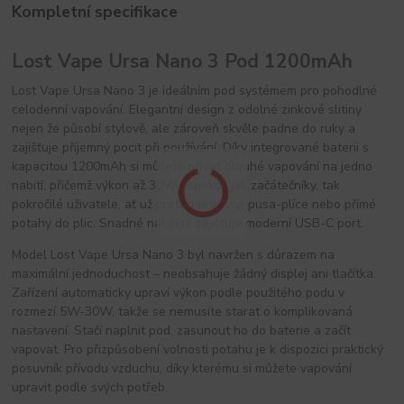
Kompletní specifikace
Lost Vape Ursa Nano 3 Pod 1200mAh
Lost Vape Ursa Nano 3 je ideálním pod systémem pro pohodlné 
celodenní vapování. Elegantní design z odolné zinkové slitiny 
nejen že působí stylově, ale zároveň skvěle padne do ruky a 
zajišťuje příjemný pocit při používání. Díky integrované baterii s 
kapacitou 1200mAh si můžete užívat dlouhé vapování na jedno 
nabití, přičemž výkon až 30W uspokojí jak začátečníky, tak 
pokročilé uživatele, ať už preferujete styl pusa-plíce nebo přímé 
potahy do plic. Snadné nabíjení zajišťuje moderní USB-C port.
Model Lost Vape Ursa Nano 3 byl navržen s důrazem na 
maximální jednoduchost – neobsahuje žádný displej ani tlačítka. 
Zařízení automaticky upraví výkon podle použitého podu v 
rozmezí 5W-30W, takže se nemusíte starat o komplikovaná 
nastavení. Stačí naplnit pod, zasunout ho do baterie a začít 
vapovat. Pro přizpůsobení volnosti potahu je k dispozici praktický 
posuvník přívodu vzduchu, díky kterému si můžete vapování 
upravit podle svých potřeb.