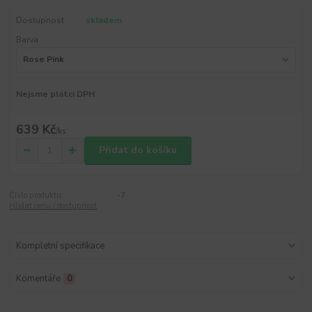
Dostupnost
skladem
Barva
Nejsme plátci DPH
639 Kč
/
ks
Přidat do košíku
Číslo produktu:
-7
Hlídat cenu / dostupnost
Kompletní specifikace
Komentáře
0