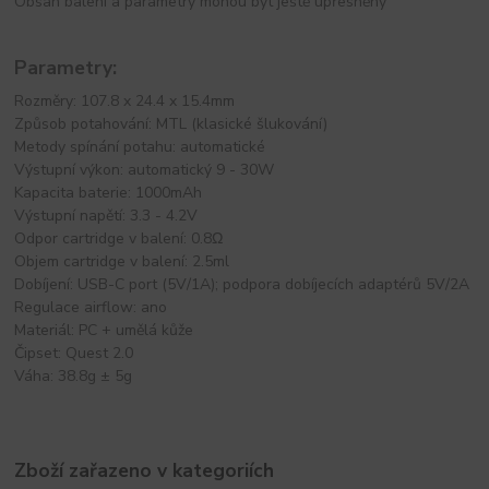
Obsah balení a parametry mohou být ještě upřesněny
Parametry:
Rozměry: 107.8 x 24.4 x 15.4mm
Způsob potahování: MTL (klasické šlukování)
Metody spínání potahu: automatické
Výstupní výkon: automatický 9 - 30W
Kapacita baterie: 1000mAh
Výstupní napětí: 3.3 - 4.2V
Odpor cartridge v balení: 0.8Ω
Objem cartridge v balení: 2.5ml
Dobíjení: USB-C port (5V/1A); podpora dobíjecích adaptérů 5V/2A
Regulace airflow: ano
Materiál: PC + umělá kůže
Čipset: Quest 2.0
Váha: 38.8g ± 5g
Zboží zařazeno v kategoriích