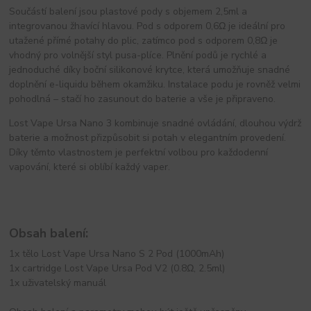
Součástí balení jsou plastové pody s objemem 2,5ml a 
integrovanou žhavící hlavou. Pod s odporem 0,6Ω je ideální pro 
utažené přímé potahy do plic, zatímco pod s odporem 0,8Ω je 
vhodný pro volnější styl pusa-plíce. Plnění podů je rychlé a 
jednoduché díky boční silikonové krytce, která umožňuje snadné 
doplnění e-liquidu během okamžiku. Instalace podu je rovněž velmi 
pohodlná – stačí ho zasunout do baterie a vše je připraveno.
Lost Vape Ursa Nano 3 kombinuje snadné ovládání, dlouhou výdrž 
baterie a možnost přizpůsobit si potah v elegantním provedení. 
Díky těmto vlastnostem je perfektní volbou pro každodenní 
vapování, které si oblíbí každý vaper.
Obsah balení:
1x tělo Lost Vape Ursa Nano S 2 Pod (1000mAh)
1x cartridge Lost Vape Ursa Pod V2 (0.8Ω, 2.5ml)
1x uživatelský manuál