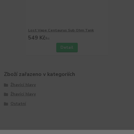
Lost Vape Centaurus Sub Ohm Tank
549 Kč
/
ks
Detail
Zboží zařazeno v kategoriích
Žhavící hlavy
Žhavící hlavy
Ostatní