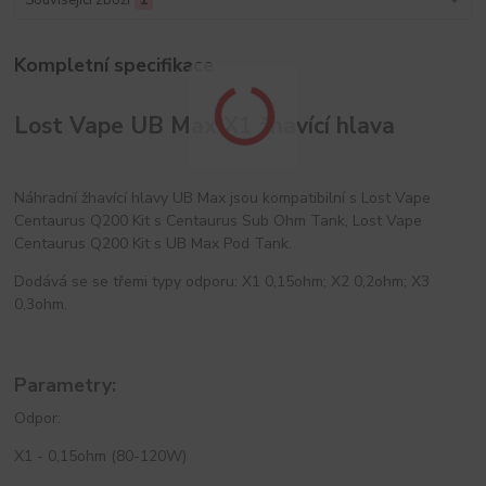
Kompletní specifikace
Lost Vape UB Max X1 žhavící hlava
Náhradní žhavící hlavy UB Max
jsou kompatibilní s Lost Vape
Centaurus Q200 Kit s Centaurus Sub Ohm Tank, Lost Vape
Centaurus Q200 Kit s UB Max Pod Tank.
Dodává se se třemi typy odporu: X1 0,15ohm; X2 0,2ohm; X3
0,3ohm.
Parametry:
Odpor:
X1 - 0,15ohm (80-120W)