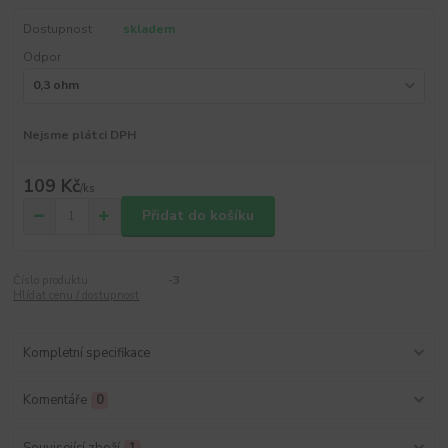
Dostupnost
skladem
Odpor
Nejsme plátci DPH
109 Kč
/
ks
Přidat do košíku
Číslo produktu:
-3
Hlídat cenu / dostupnost
Kompletní specifikace
Komentáře
0
Související zboží
1