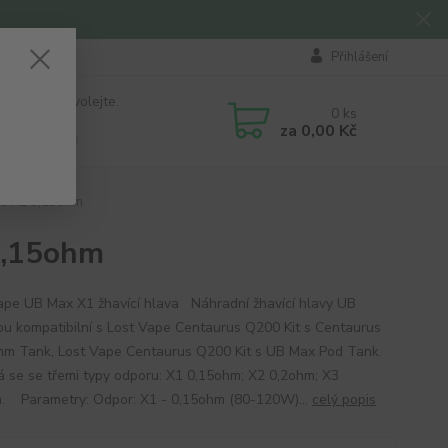
Přihlášení
 si rady? Zavolejte.
0
ks
184 411
za
0,00 Kč
á 8:00 - 16:00
va X1 0,15ohm
0,15ohm
ape UB Max X1 žhavící hlava Náhradní žhavící hlavy UB
ou kompatibilní s Lost Vape Centaurus Q200 Kit s Centaurus
m Tank, Lost Vape Centaurus Q200 Kit s UB Max Pod Tank.
 se se třemi typy odporu: X1 0,15ohm; X2 0,2ohm; X3
. Parametry: Odpor: X1 - 0,15ohm (80-120W)...
celý popis