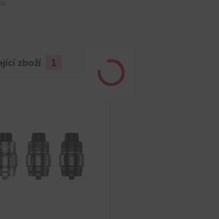
ks
jící zboží
1