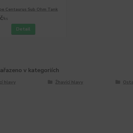
pe Centaurus Sub Ohm Tank
č
/
ks
Detail
zařazeno v kategoriích
cí hlavy
Žhavící hlavy
Osta