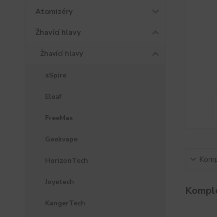
Atomizéry
Žhavící hlavy
Žhavící hlavy
aSpire
Eleaf
FreeMax
Geekvape
Kompl
HorizonTech
Joyetech
Komple
KangerTech