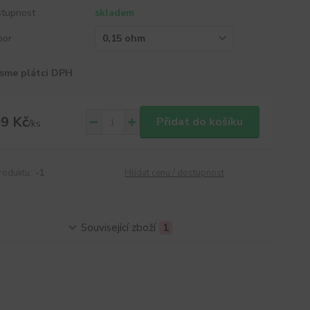
tupnost
skladem
por
sme plátci DPH
9 Kč
Přidat do košíku
/
ks
roduktu:
-1
Hlídat cenu / dostupnost
Související zboží
1