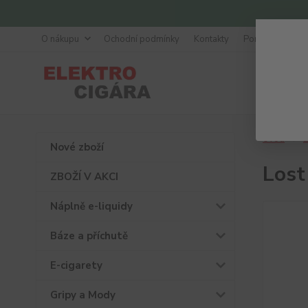
O nákupu
Ochodní podmínky
Kontakty
Poradna
Úvod
Ž
Nové zboží
Lost
ZBOŽÍ V AKCI
Náplně e-liquidy
Báze a příchutě
E-cigarety
Gripy a Mody