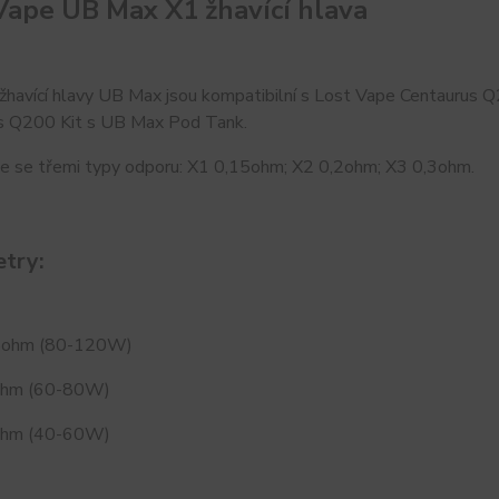
Vape UB Max X1 žhavící hlava
 žhavící hlavy UB Max
jsou kompatibilní s Lost Vape Centaurus 
s Q200 Kit s UB Max Pod Tank.
e se třemi typy odporu: X1 0,15ohm; X2 0,2ohm; X3 0,3ohm.
try:
15ohm (80-120W)
ohm (60-80W)
ohm (40-60W)