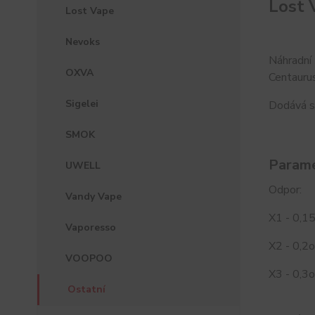
Lost 
Lost Vape
Nevoks
Náhradní
OXVA
Centauru
Sigelei
Dodává s
SMOK
Parame
UWELL
Odpor:
Vandy Vape
X1 - 0,
Vaporesso
X2 - 0,2
VOOPOO
X3 - 0,3
Ostatní